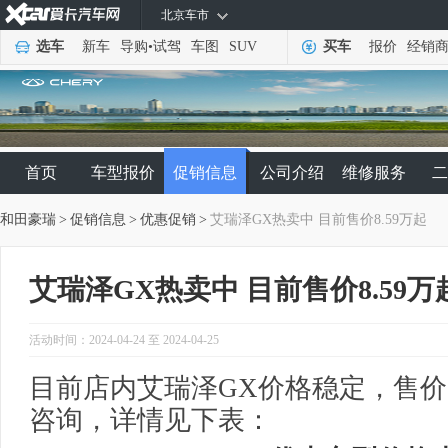
北京车市
选车
新车
导购
•
试驾
车图
SUV
买车
报价
经销
首页
车型报价
促销信息
公司介绍
维修服务
二
和田豪瑞
>
促销信息
>
优惠促销
>
艾瑞泽GX热卖中 目前售价8.59万起
艾瑞泽GX热卖中 目前售价8.59万
活动时间：2024-04-24 至 2024-04-25
目前店内艾瑞泽GX价格稳定，售价8
咨询，详情见下表：