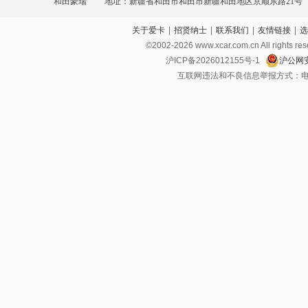
和田豪瑞
地址：新疆省和田市和田市新疆和田地区京顺东路21号
关于爱卡
|
招贤纳士
|
联系我们
|
友情链接
|
选
©2002-
2026
www.xcar.com.cn All ri
沪ICP备2026012155号-1
沪公网安
互联网违法和不良信息举报方式：电话：021-