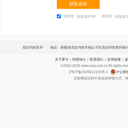
获取底价
我同意
我同意
《隐私权声明》
《风险提
克拉玛依富华
地址：新疆省克拉玛依市独山子区克拉玛依西环路6
关于爱卡
|
招贤纳士
|
联系我们
|
友情链接
|
选
©2002-
2026
www.xcar.com.cn All ri
沪ICP备2026012155号-1
沪公网安
互联网违法和不良信息举报方式：电话：021-