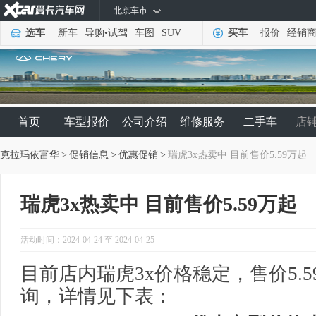
北京车市
选车
新车
导购
•
试驾
车图
SUV
买车
报价
经销
首页
车型报价
公司介绍
维修服务
二手车
店
克拉玛依富华
>
促销信息
>
优惠促销
>
瑞虎3x热卖中 目前售价5.59万起
瑞虎3x热卖中 目前售价5.59万起
活动时间：2024-04-24 至 2024-04-25
目前店内瑞虎3x价格稳定，售价5.
询，详情见下表：