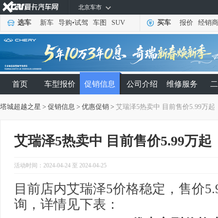
北京车市
选车
新车
导购
•
试驾
车图
SUV
买车
报价
经销
首页
车型报价
促销信息
公司介绍
维修服务
二
塔城超越之星
>
促销信息
>
优惠促销
>
艾瑞泽5热卖中 目前售价5.99万起
艾瑞泽5热卖中 目前售价5.99万起
活动时间：2024-04-24 至 2024-04-25
目前店内艾瑞泽5价格稳定，售价5.
询，详情见下表：