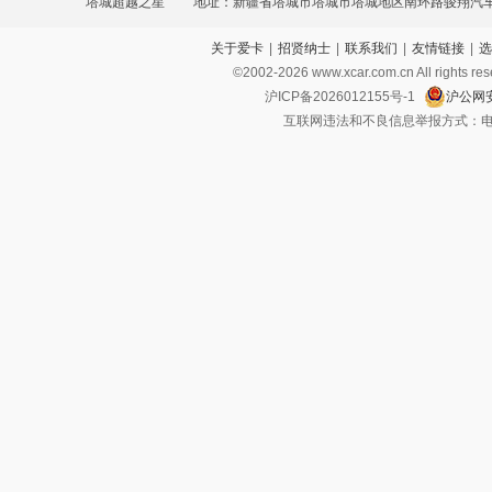
塔城超越之星
地址：新疆省塔城市塔城市塔城地区南环路骏翔汽车城
关于爱卡
|
招贤纳士
|
联系我们
|
友情链接
|
选
©2002-
2026
www.xcar.com.cn All ri
沪ICP备2026012155号-1
沪公网安
互联网违法和不良信息举报方式：电话：021-