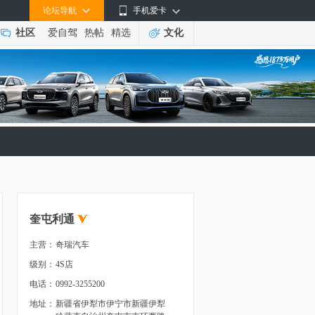
论坛导航
手机爱卡
社区
爱自驾
热帖
精选
文化
奎屯利通
主营：
奇瑞汽车
级别：
4S店
电话：
0992-3255200
地址：
新疆省伊犁市伊宁市新疆伊犁