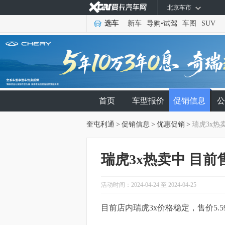
北京车市
选车
新车
导购
•
试驾
车图
SUV
首页
车型报价
促销信息
公
奎屯利通
>
促销信息
>
优惠促销
>
瑞虎3x热卖
瑞虎3x热卖中 目前售
活动时间：2024-04-24 至 2024-04-25
目前店内瑞虎3x价格稳定，售价5.