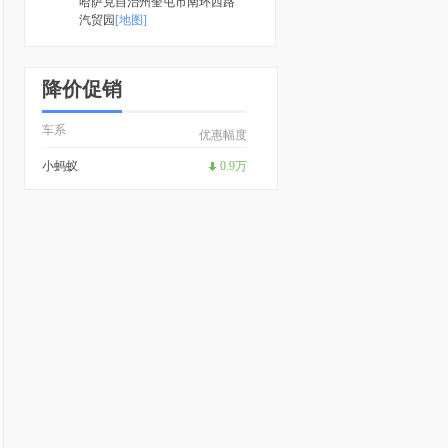
哈萨克自治州奎屯市南环西路
汽贸园
[地图]
降价促销
车系
优惠幅度
小蚂蚁
0.9万