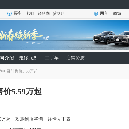
买车
报价
经销商
贷款购
用车
商城
司介绍
维修服务
二手车
店铺资质
中 目前售价5.59万起
价5.59万起
59万起，欢迎到店咨询，详情见下表：