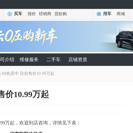
买车
报价
经销商
贷款购
用车
商城
司介绍
维修服务
二手车
店铺资质
A8热卖中 目前售价10.99万起
价10.99万起
.99万起，欢迎到店咨询，详情见下表：