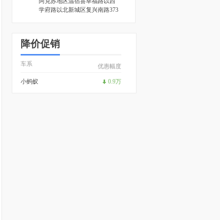
阿克苏地区温宿县幸福路以西
学府路以北新城区复兴南路373
号
[地图]
降价促销
车系
优惠幅度
小蚂蚁
0.9万