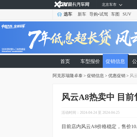
北京车市
选车
新车
导购
•
试驾
车图
SUV
首页
车型报价
促销信息
公
阿克苏瑞隆卓泰
>
促销信息
>
优惠促销
>
风云
风云A8热卖中 目前售
活动时间：2024-04-24 至 2024-04-25
目前店内风云A8价格稳定，售价10