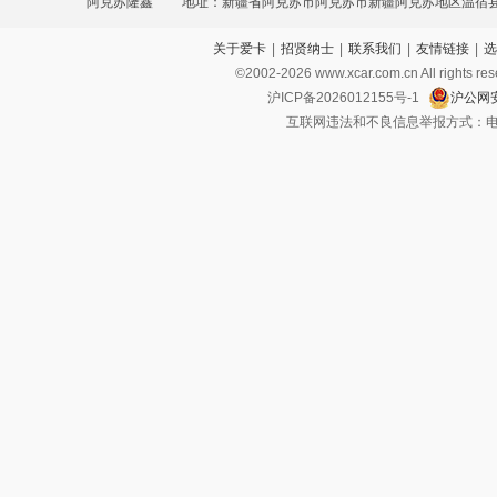
阿克苏隆鑫
地址：新疆省阿克苏市阿克苏市新疆阿克苏地区温宿
关于爱卡
|
招贤纳士
|
联系我们
|
友情链接
|
选
汽车城综合展厅A2-1、A1-2
©2002-
2026
www.xcar.com.cn All ri
沪ICP备2026012155号-1
沪公网安
互联网违法和不良信息举报方式：电话：021-