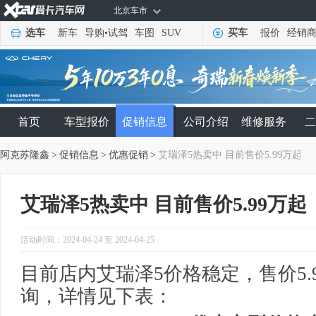
北京车市
选车
新车
导购
•
试驾
车图
SUV
买车
报价
经销
首页
车型报价
促销信息
公司介绍
维修服务
二
阿克苏隆鑫
>
促销信息
>
优惠促销
>
艾瑞泽5热卖中 目前售价5.99万起
艾瑞泽5热卖中 目前售价5.99万起
活动时间：2024-04-24 至 2024-04-25
目前店内艾瑞泽5价格稳定，售价5.
询，详情见下表：