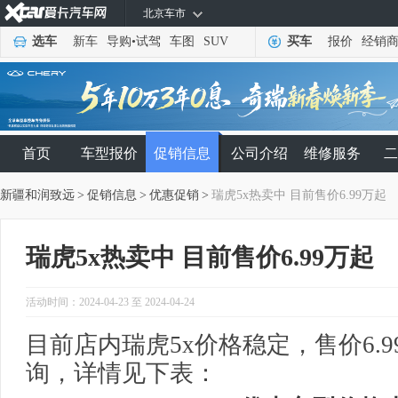
北京车市
选车
新车
导购
•
试驾
车图
SUV
买车
报价
经销
首页
车型报价
促销信息
公司介绍
维修服务
二
新疆和润致远
>
促销信息
>
优惠促销
>
瑞虎5x热卖中 目前售价6.99万起
瑞虎5x热卖中 目前售价6.99万起
活动时间：2024-04-23 至 2024-04-24
目前店内瑞虎5x价格稳定，售价6.
询，详情见下表：