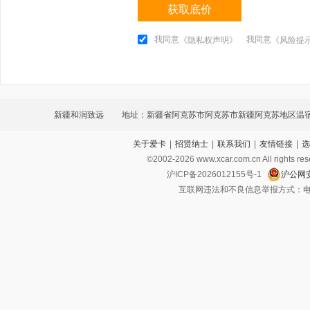
获取底价
我同意
我同意
《隐私权声明》
《风险提
新疆和润致远
地址：新疆省阿克苏市阿克苏市新疆阿克苏地区温
关于爱卡
|
招贤纳士
|
联系我们
|
友情链接
|
选
老阿温路地区客运站旁500米
©2002-
2026
www.xcar.com.cn All ri
沪ICP备2026012155号-1
沪公网安
互联网违法和不良信息举报方式：电话：021-