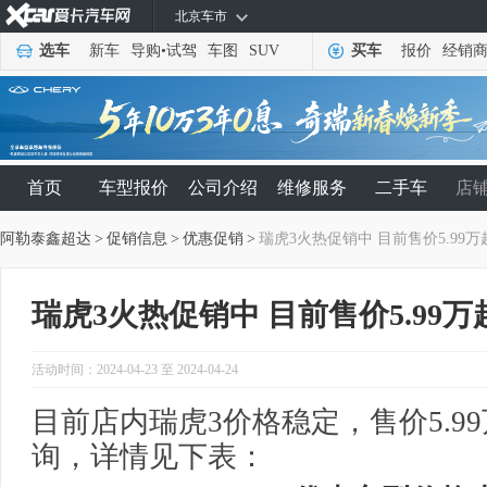
北京车市
选车
新车
导购
•
试驾
车图
SUV
买车
报价
经销
首页
车型报价
公司介绍
维修服务
二手车
店
阿勒泰鑫超达
>
促销信息
>
优惠促销
>
瑞虎3火热促销中 目前售价5.99万
瑞虎3火热促销中 目前售价5.99万
活动时间：2024-04-23 至 2024-04-24
目前店内瑞虎3价格稳定，售价5.9
询，详情见下表：