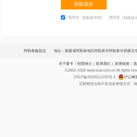
获取底价
我同意
我同意
《隐私权声明》
《风险提
阿勒泰鑫超达
地址：新疆省阿勒泰地区阿勒泰市阿勒泰市新疆北
关于爱卡
|
招贤纳士
|
联系我们
|
友情链接
|
选
3.4号展厅
©2002-
2026
www.xcar.com.cn All ri
沪ICP备2026012155号-1
沪公网安
互联网违法和不良信息举报方式：电话：021-