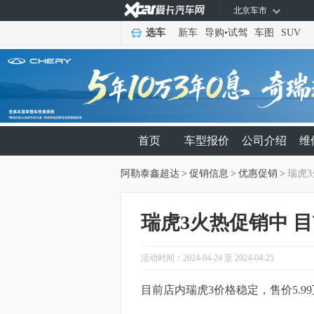
北京车市
选车
新车
导购
•
试驾
车图
SUV
首页
车型报价
公司介绍
维
阿勒泰鑫超达
>
促销信息
>
优惠促销
>
瑞虎3
瑞虎3火热促销中 目
活动时间：2024-04-24 至 2024-04-25
目前店内瑞虎3价格稳定，售价5.