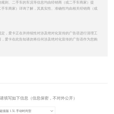
动规则、二手车的车况等信息均由经销商（或二手车商家）提
二手车商家）详询了解，其真实性、准确性均由相关经销商（或
规定，爱卡正在并持续性对涉及绝对化宣传的广告语进行清理工
日，爱卡在此告知请勿将任何涉及绝对化宣传的广告语作为您购
请填写如下信息（信息保密，不对外公开）
典超值版 1.5L 手动时尚型