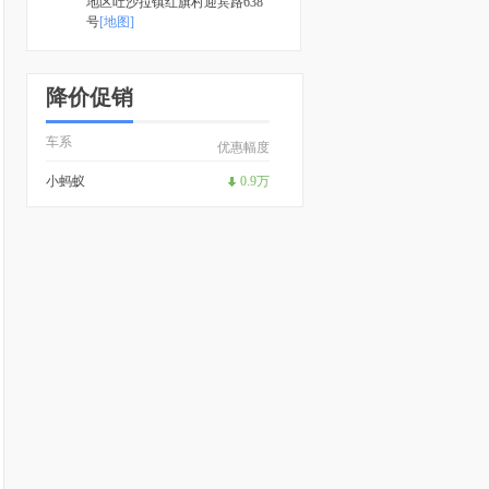
地区吐沙拉镇红旗村迎宾路638
号
[地图]
降价促销
车系
优惠幅度
小蚂蚁
0.9万