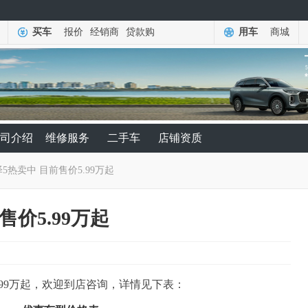
买车
报价
经销商
贷款购
用车
商城
司介绍
维修服务
二手车
店铺资质
5热卖中 目前售价5.99万起
售价5.99万起
.99万起，欢迎到店咨询，详情见下表：