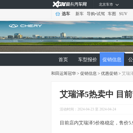
北京车市
选车
新车
导购
•
试驾
车图
SUV
首页
车型报价
促销信息
公
和田运筹冠华
>
促销信息
>
优惠促销
>
艾瑞泽
艾瑞泽5热卖中 目前
活动时间：2024-04-23 至 2024-04-24
目前店内艾瑞泽5价格稳定，售价5