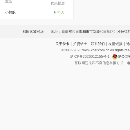
车系
优惠幅度
小蚂蚁
0.9万
和田运筹冠华
地址：新疆省和田市和田市新疆和田地区吐沙拉镇
关于爱卡
|
招贤纳士
|
联系我们
|
友情链接
|
选
638号
©2002-
2026
www.xcar.com.cn All ri
沪ICP备2026012155号-1
沪公网安
互联网违法和不良信息举报方式：电话：021-