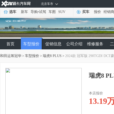
北京车市
选车
新车
导购
•
试驾
车图
SUV
买车
报价
经销
首页
车型报价
促销信息
公司介绍
维修服务
二
和田运筹冠华
>
车型报价
>
瑞虎8 PLUS
>
2024款 冠军版 290TGDI DCT
瑞虎8 PL
本店报价
13.19