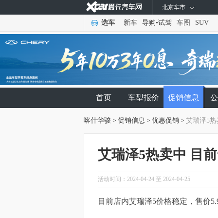
北京车市
选车
新车
导购
•
试驾
车图
SUV
首页
车型报价
促销信息
公
喀什华骏
>
促销信息
>
优惠促销
>
艾瑞泽5热
艾瑞泽5热卖中 目前
活动时间：2024-04-24 至 2024-04-25
目前店内艾瑞泽5价格稳定，售价5