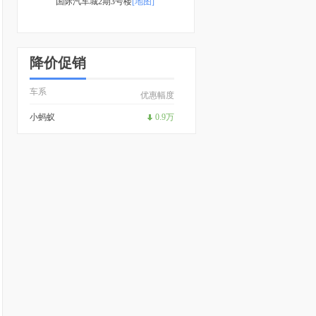
国际汽车城2期3号楼
[地图]
降价促销
车系
优惠幅度
小蚂蚁
0.9万