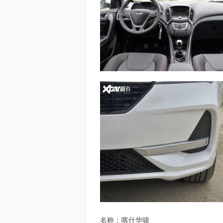
名称：
喀什华骏