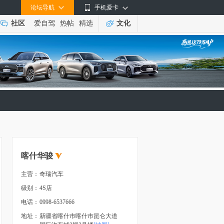
论坛导航
手机爱卡
社区
爱自驾
热帖
精选
文化
喀什华骏
主营：
奇瑞汽车
级别：
4S店
电话：
0998-6537666
地址：
新疆省喀什市喀什市昆仑大道