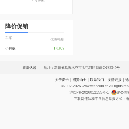
降价促销
车系
优惠幅度
小蚂蚁
0.9万
新疆达超
地址：新疆省乌鲁木齐市头屯河区新疆公路2345号
关于爱卡
|
招贤纳士
|
联系我们
|
友情链接
|
选
©2002-
2026
www.xcar.com.cn All ri
沪ICP备2026012155号-1
沪公网安
互联网违法和不良信息举报方式：电话：021-