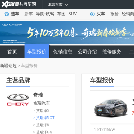
北京车市
选车
新车
导购
•
试驾
车图
SUV
买车
报价
经销
首页
车型报价
促销信息
公司介绍
维修服务
二
新疆达超
>
车型报价
主营品牌
车型报价
奇瑞
奇瑞汽车
> 艾瑞泽5
> 艾瑞泽5 GT
> 艾瑞泽8
1.5T/115kW
> 艾瑞泽GX