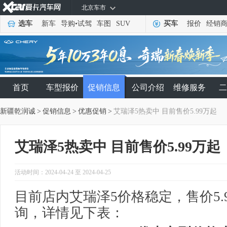
北京车市
选车
新车
导购
•
试驾
车图
SUV
买车
报价
经销
首页
车型报价
促销信息
公司介绍
维修服务
二
新疆乾润诚
>
促销信息
>
优惠促销
>
艾瑞泽5热卖中 目前售价5.99万起
艾瑞泽5热卖中 目前售价5.99万起
活动时间：2024-04-24 至 2024-04-25
目前店内艾瑞泽5价格稳定，售价5.
询，详情见下表：