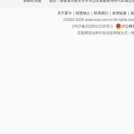
新疆乾润诚
地址：新疆省乌鲁木齐市天山区新疆赛博特汽车城北区F
关于爱卡
|
招贤纳士
|
联系我们
|
友情链接
|
选
©2002-
2026
www.xcar.com.cn All ri
沪ICP备2026012155号-1
沪公网安
互联网违法和不良信息举报方式：电话：021-