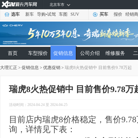
北京车市
选车
新车
导购
•
试驾
车图
SUV
买车
报价
经销
首页
车型报价
促销信息
公司介绍
维修服务
二
大理汇正
>
促销信息
>
优惠促销
>
瑞虎8火热促销中 目前售价9.78万起
瑞虎8火热促销中 目前售价9.78万
活动时间：2024-04-24 至 2024-04-25
目前店内瑞虎8价格稳定，售价9.7
询，详情见下表：