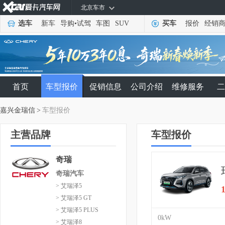
北京车市
选车
新车
导购
•
试驾
车图
SUV
买车
报价
经销
首页
车型报价
促销信息
公司介绍
维修服务
二
嘉兴金瑞信
>
车型报价
主营品牌
车型报价
奇瑞
奇瑞汽车
> 艾瑞泽5
> 艾瑞泽5 GT
> 艾瑞泽5 PLUS
0kW
> 艾瑞泽8