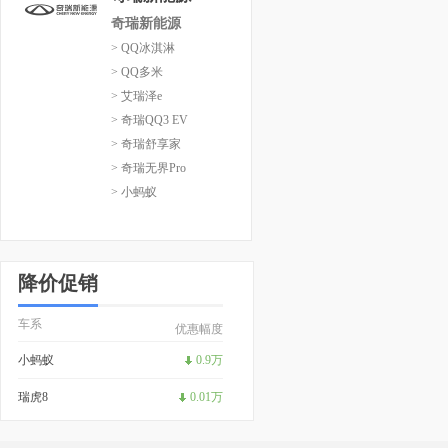
奇瑞新能源
> QQ冰淇淋
> QQ多米
> 艾瑞泽e
> 奇瑞QQ3 EV
> 奇瑞舒享家
> 奇瑞无界Pro
> 小蚂蚁
降价促销
车系
优惠幅度
小蚂蚁
0.9万
瑞虎8
0.01万