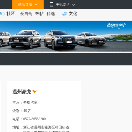
论坛导航
手机爱卡
社区
爱自驾
热帖
精选
文化
温州豪龙
主营：
奇瑞汽车
级别：
4S店
电话：
0577-56553200
地址：
浙江省温州市瓯海区梧田街道