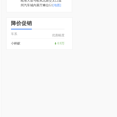
瓯海大道与蛟凤北路交叉口温
州汽车城内展厅摊位G1
[地图]
降价促销
车系
优惠幅度
小蚂蚁
0.9万