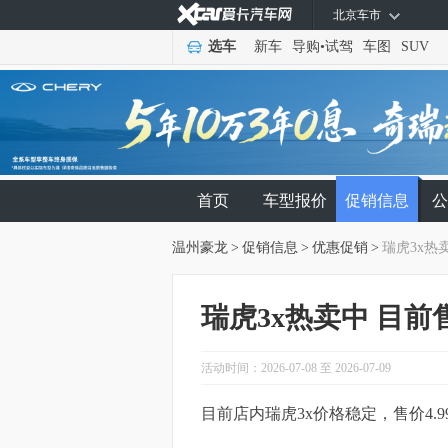
北京车市
选车
新车
导购
•
试驾
车图
SUV
首页
车型报价
促销信息
公
温州豪龙
>
促销信息
>
优惠促销
>
瑞虎3x热卖
瑞虎3x热卖中 目前售
活动时间：2026-07-08 至 2026-07-09
目前店内瑞虎3x价格稳定，售价4.