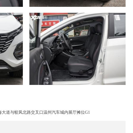
海大道与蛟凤北路交叉口温州汽车城内展厅摊位G1