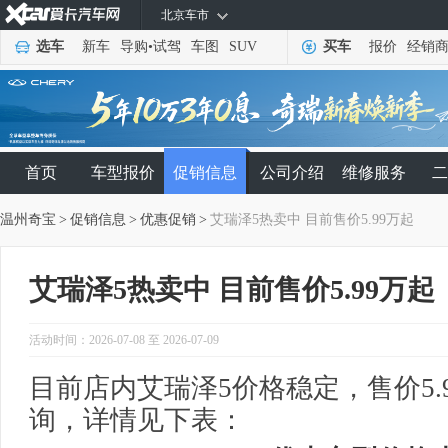
北京车市
选车
新车
导购
•
试驾
车图
SUV
买车
报价
经销
首页
车型报价
促销信息
公司介绍
维修服务
二
温州奇宝
>
促销信息
>
优惠促销
>
艾瑞泽5热卖中 目前售价5.99万起
艾瑞泽5热卖中 目前售价5.99万起
活动时间：2026-07-08 至 2026-07-09
目前店内艾瑞泽5价格稳定，售价5.
询，详情见下表：