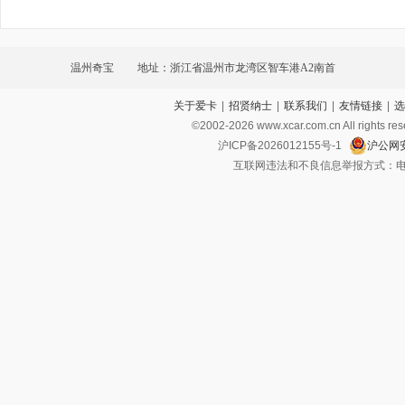
温州奇宝
地址：浙江省温州市龙湾区智车港A2南首
关于爱卡
|
招贤纳士
|
联系我们
|
友情链接
|
选
©2002-
2026
www.xcar.com.cn All ri
沪ICP备2026012155号-1
沪公网安
互联网违法和不良信息举报方式：电话：021-