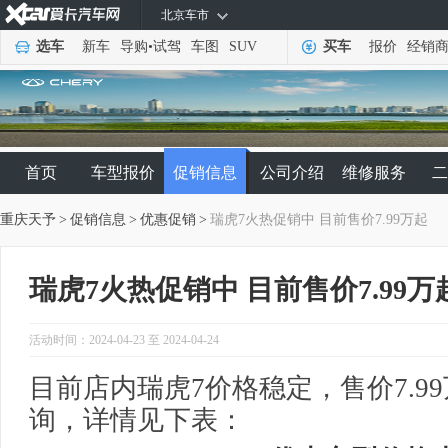
北京车市
选车
新车
导购
•
试驾
车图
SUV
买车
报价
经销
首页
车型报价
促销信息
公司介绍
维修服务
二
重庆天予
>
促销信息
>
优惠促销
>
瑞虎7火热促销中 目前售价7.99万起
瑞虎7火热促销中 目前售价7.99万
活动时间：2024-04-23 至 2024-04-24
目前店内瑞虎7价格稳定，售价7.9
询，详情见下表：