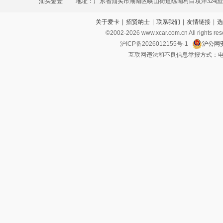
汕头金壹
地址：广东省汕头市潮南区峡山街道练南村白坟洋324
关于爱卡
|
招贤纳士
|
联系我们
|
友情链接
|
选
汽车城A幢首层A17
©2002-
2026
www.xcar.com.cn All ri
沪ICP备2026012155号-1
沪公网安
互联网违法和不良信息举报方式：电话：021-