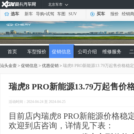
北京车市
选车
新车
导购
•
试驾
车图
SUV
买车
报价
经销
首页
车型报价
促销信息
公司介绍
维修服务
二
汕头金壹
>
促销信息
>
优惠促销
>
瑞虎8 PRO新能源13.79万起售价格稳定
瑞虎8 PRO新能源13.79万起售价
活动时间：2024-04-24 至 2024-04-25
目前店内瑞虎8 PRO新能源价格稳定
欢迎到店咨询，详情见下表：