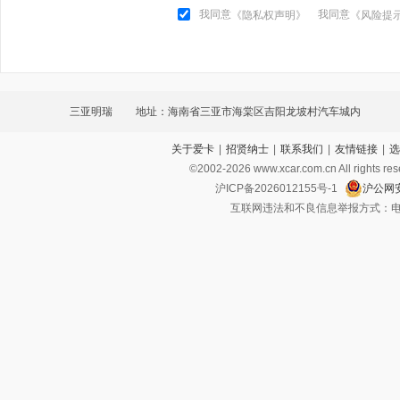
我同意
我同意
《隐私权声明》
《风险提
三亚明瑞
地址：海南省三亚市海棠区吉阳龙坡村汽车城内
关于爱卡
|
招贤纳士
|
联系我们
|
友情链接
|
选
©2002-
2026
www.xcar.com.cn All ri
沪ICP备2026012155号-1
沪公网安
互联网违法和不良信息举报方式：电话：021-