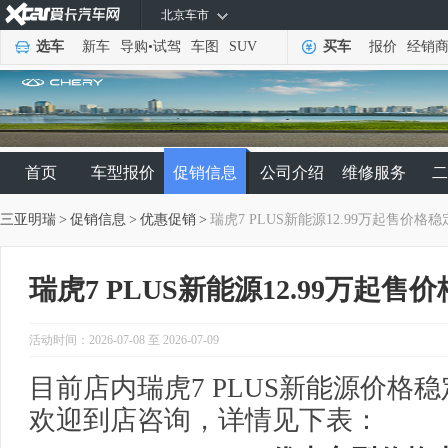
北京车市
选车
新车
导购
•
试驾
车图
SUV
买车
报价
经销
首页
车型报价
促销信息
公司介绍
维修服务
二
三亚明瑞
>
促销信息
>
优惠促销
>
瑞虎7 PLUS新能源12.99万起售价格稳
瑞虎7 PLUS新能源12.99万起售
活动时间：2026-07-08 至 2026-07-09
目前店内瑞虎7 PLUS新能源价格稳
欢迎到店咨询，详情见下表：