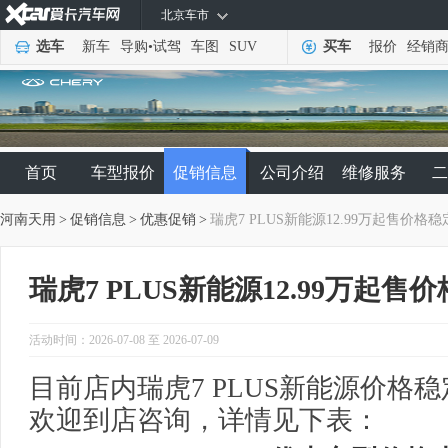
北京车市
选车
新车
导购
•
试驾
车图
SUV
买车
报价
经销
首页
车型报价
促销信息
公司介绍
维修服务
二
河南天用
>
促销信息
>
优惠促销
>
瑞虎7 PLUS新能源12.99万起售价格稳
瑞虎7 PLUS新能源12.99万起售
活动时间：2026-07-08 至 2026-07-09
目前店内瑞虎7 PLUS新能源价格稳
欢迎到店咨询，详情见下表：