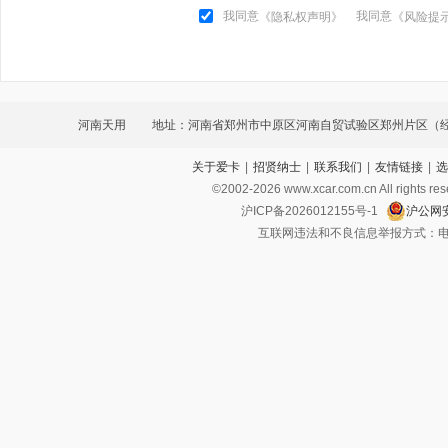
我同意
我同意
《隐私权声明》
《风险提
河南天用
地址：河南省郑州市中原区河南自贸试验区郑州片区（
关于爱卡
|
招贤纳士
|
联系我们
|
友情链接
|
选
东路1291号兴和汽车城1区1-05号
©2002-
2026
www.xcar.com.cn All ri
沪ICP备2026012155号-1
沪公网安
互联网违法和不良信息举报方式：电话：021-