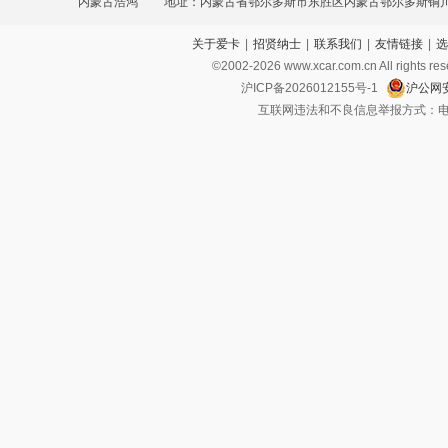
内蒙古浩鸿
地址：内蒙古省鄂尔多斯市东胜区内蒙古鄂尔多斯铜
关于爱卡
|
招贤纳士
|
联系我们
|
友情链接
|
选
庞大汽车城
©2002-
2026
www.xcar.com.cn All ri
沪ICP备2026012155号-1
沪公网安
互联网违法和不良信息举报方式：电话：021-