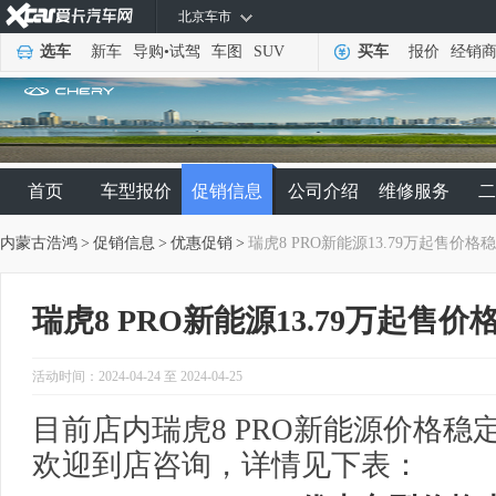
北京车市
选车
新车
导购
•
试驾
车图
SUV
买车
报价
经销
首页
车型报价
促销信息
公司介绍
维修服务
二
内蒙古浩鸿
>
促销信息
>
优惠促销
>
瑞虎8 PRO新能源13.79万起售价格
瑞虎8 PRO新能源13.79万起售价
活动时间：2024-04-24 至 2024-04-25
目前店内瑞虎8 PRO新能源价格稳定
欢迎到店咨询，详情见下表：