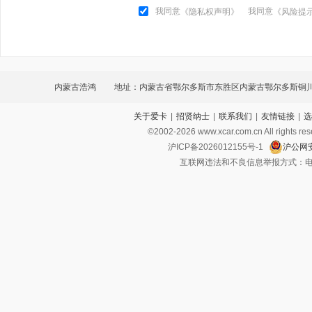
我同意
我同意
《隐私权声明》
《风险提
内蒙古浩鸿
地址：内蒙古省鄂尔多斯市东胜区内蒙古鄂尔多斯铜
关于爱卡
|
招贤纳士
|
联系我们
|
友情链接
|
选
庞大汽车城
©2002-
2026
www.xcar.com.cn All ri
沪ICP备2026012155号-1
沪公网安
互联网违法和不良信息举报方式：电话：021-