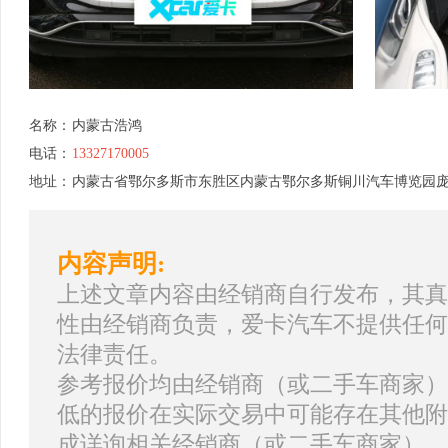
名称：
内蒙古浩鸿
电话：
13327170005
地址：
内蒙古省鄂尔多斯市东胜区内蒙古鄂尔多斯铜川汽车博览园
内容声明:
上述文章内容由经销商自行发布，其真
性由经销商负责，爱卡汽车不提供任何
法律责任。
参考报价均由经销商（或二手车商家）
低的报价在实际交易中可能存在其他附
成详询相关经销商（或二手车商家）。