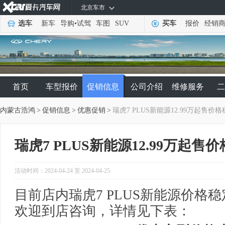
北京车市
选车
新车
导购
•
试驾
车图
SUV
买车
报价
经销
首页
车型报价
促销信息
公司介绍
维修服务
二
内蒙古浩鸿
>
促销信息
>
优惠促销
>
瑞虎7 PLUS新能源12.99万起售价
瑞虎7 PLUS新能源12.99万起售
活动时间：2024-04-24 至 2024-04-25
目前店内瑞虎7 PLUS新能源价格稳
欢迎到店咨询，详情见下表：