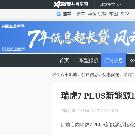
北京车市
选车
新车
导购
•
试驾
车图
SUV
首页
车型报价
促销信息
公
喀什欣承旭航
>
促销信息
>
优惠促销
>
瑞虎7
瑞虎7 PLUS新能源
活动时间：2024-04-23 至 2024-04-24
目前店内瑞虎7 PLUS新能源价格