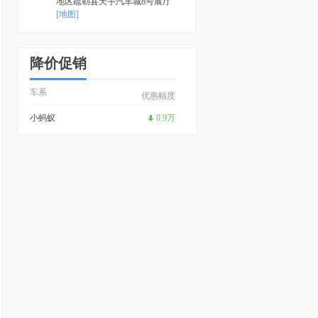
地区疏勒县天宇汽车城8号展厅
[地图]
降价促销
车系
优惠幅度
小蚂蚁
0.9万