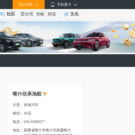
论坛导航
手机爱卡
社区
爱自驾
热帖
精选
文化
喀什欣承旭航
主营：
奇瑞汽车
级别：
4S店
电话：
010-62666677
地址：
新疆省喀什市喀什市新疆喀什