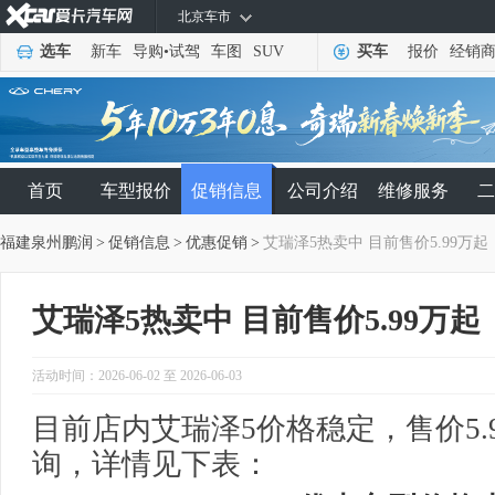
北京车市
选车
新车
导购
•
试驾
车图
SUV
买车
报价
经销
首页
车型报价
促销信息
公司介绍
维修服务
二
福建泉州鹏润
>
促销信息
>
优惠促销
>
艾瑞泽5热卖中 目前售价5.99万起
艾瑞泽5热卖中 目前售价5.99万起
活动时间：2026-06-02 至 2026-06-03
目前店内艾瑞泽5价格稳定，售价5.
询，详情见下表：