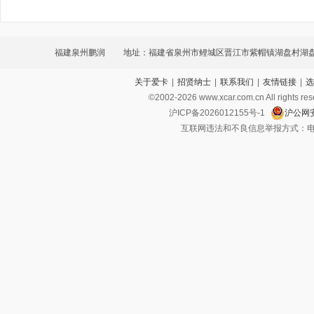
福建泉州鹏润
地址：福建省泉州市鲤城区晋江市紫帽镇湖盘村湖盘
关于爱卡
|
招贤纳士
|
联系我们
|
友情链接
|
选
©2002-
2026
www.xcar.com.cn All ri
沪ICP备2026012155号-1
沪公网安
互联网违法和不良信息举报方式：电话：021-