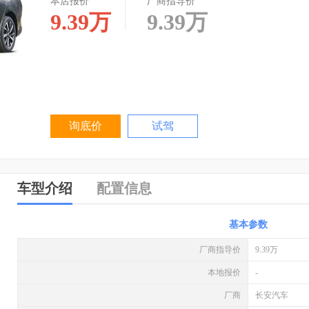
本店报价
厂商指导价
9.39
万
9.39
万
询底价
试驾
车型介绍
配置信息
基本参数
厂商指导价
9.39万
本地报价
-
厂商
长安汽车