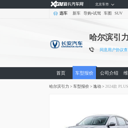
北京车市
选车
新车
导购
•
试驾
车图
SUV
哈尔滨引
同意用户协议查
首页
车型报价
公司介绍
维
哈尔滨引力
>
车型报价
>
逸动
>
2024款 PLU