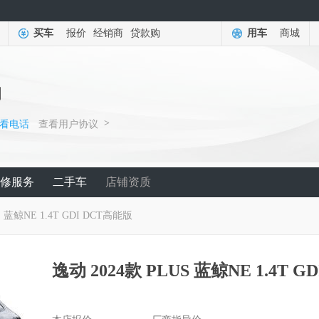
买车
报价
经销商
贷款购
用车
商城
力
>
看电话
查看用户协议
修服务
二手车
店铺资质
S 蓝鲸NE 1.4T GDI DCT高能版
逸动 2024款 PLUS 蓝鲸NE 1.4T 