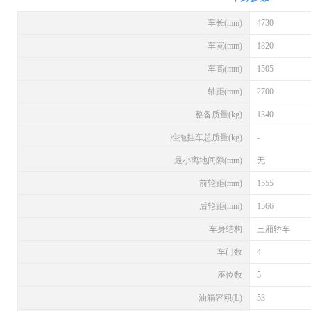
车长(mm)
4730
车宽(mm)
1820
车高(mm)
1505
轴距(mm)
2700
整备质量(kg)
1340
准拖挂车总质量(kg)
-
最小离地间隙(mm)
无
前轮距(mm)
1555
后轮距(mm)
1566
车身结构
三厢轿车
车门数
4
座位数
5
油箱容积(L)
53