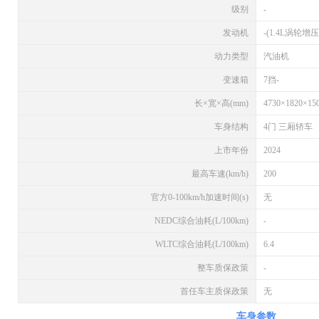
级别
-
发动机
-(1.4L涡轮增压
动力类型
汽油机
变速箱
7挡-
长×宽×高(mm)
4730×1820×15
车身结构
4门 三厢轿车
上市年份
2024
最高车速(km/h)
200
官方0-100km/h加速时间(s)
无
NEDC综合油耗(L/100km)
-
WLTC综合油耗(L/100km)
6.4
整车质保政策
-
首任车主质保政策
无
车身参数