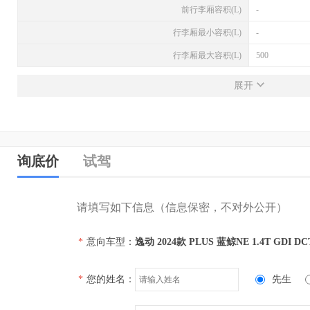
前行李厢容积(L)
-
行李厢最小容积(L)
-
行李厢最大容积(L)
500
发动机
展开
发动机型号
JL473ZQ9
排量(L)
1.4
排量(mL)
1392
询底价
试驾
进气形式
涡轮增压
气缸排列形式
直列（L型）
请填写如下信息（信息保密，不对外公开）
汽缸数
4
*
意向车型：
逸动 2024款 PLUS 蓝鲸NE 1.4T GDI 
每缸气门数(个)
4
压缩比
无
*
您的姓名：
先生
配气机构
DOHC