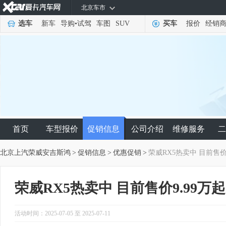
北京车市
选车
新车
导购
•
试驾
车图
SUV
买车
报价
经销
首页
车型报价
促销信息
公司介绍
维修服务
二
北京上汽荣威安吉斯鸿
>
促销信息
>
优惠促销
>
荣威RX5热卖中 目前售价9
荣威RX5热卖中 目前售价9.99万起
活动时间：2025-07-05 至 2025-07-11