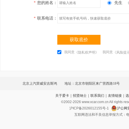
*
您的姓名：
先生
*
联系电话：
获取底价
我同意
我同意
《隐私权声明》
《风险提
北京上汽荣威安吉斯鸿
地址：北京市朝阳区来广营西路18号
关于爱卡
|
招贤纳士
|
联系我们
|
友情链接
|
选
©2002-
2026
www.xcar.com.cn All ri
沪ICP备2026012155号-1
沪公网安
互联网违法和不良信息举报方式：电话：021-