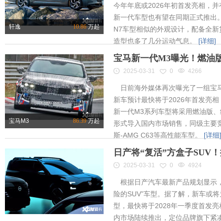
今年年底或2026年初首发亮相，
新一代车型也有望在同期正式推出
轩逸
10.86
万起
N7车型相似的外观设计，配备全新
造型也多了几分运动气息。
[详细]
宝马新一代M3曝光！燃油
2025-03-31
0
4266
日前海外媒体再次曝光了一组宝马
新车预计最快将于2026年首发亮相
新一代M3系列车型将采用燃油版
宝马M3
86.39
万起
形式导入国内市场销售，同级主要竞
斯-AMG C63等高性能车型。
[详细
日产将“复活”方盒子SUV
2025-03-31
0
4924
根据日产汽车最新产品规划显示，
险的SUV”车型。据了解，新车或将为
型，最快将于2028年一季度首发
内市场陆续推出，定位品牌旗下紧凑