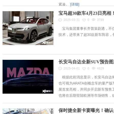
紧凑。
[详细]
宝马超30款车4月23日亮
2025-03-31
0
3789
宝马集团董事长齐普策剧透，不仅
技术，还带来了超30款新车阵容
长安马自达全新SUV预告
2025-04-01
0
4829
根据此前消息显示，长安马自达将
也可视为ARATA创概念车的量产
展首发亮相，并同步开启新车预售工作
也将在后期登陆欧洲等市场销售，或将
保时捷全新卡宴曝光！确认