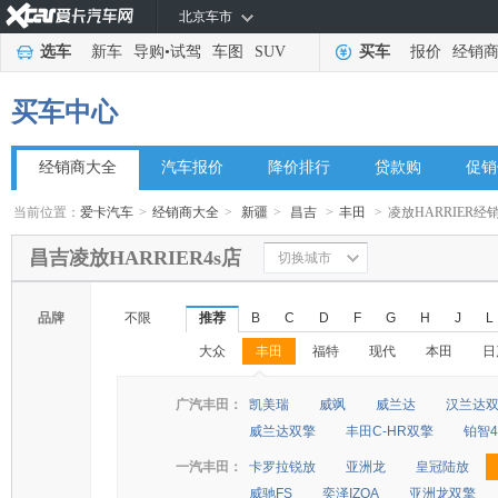
北京车市
选车
新车
导购
•
试驾
车图
SUV
买车
报价
经销
买车中心
经销商大全
汽车报价
降价排行
贷款购
促销
当前位置：
爱卡汽车
>
经销商大全
>
新疆
>
昌吉
>
丰田
>
凌放HARRIER经
昌吉凌放HARRIER4s店
切换城市
品牌
不限
推荐
B
C
D
F
G
H
J
L
大众
丰田
福特
现代
本田
日
◆
◆
广汽丰田：
凯美瑞
威飒
威兰达
汉兰达
威兰达双擎
丰田C-HR双擎
铂智4
一汽丰田：
卡罗拉锐放
亚洲龙
皇冠陆放
威驰FS
奕泽IZOA
亚洲龙双擎