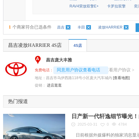
RAV4荣放双擎E+
卡罗拉双擎
奕
1
个商家符合已选条件
昌吉
丰田
凌放HARRIER
昌吉凌放HARRIER 4S店
4S店
A
昌吉庞大丰雅
4008192696-5107
查看用户协议
同意用户协议查看电话
>
免费电话：
地址：
昌吉市乌伊西路118号小区庞大汽车城内
[查看地图]
促销：
进店逛逛
热门报道
日产新一代轩逸细节曝光！内
2025-03-31
0
4784
日前根据外媒爆料的独家消息显示