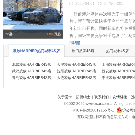
2025-04-01
0
4201
日前海外媒体再次曝光了一组保时
片，新车预计最快将于今年年底前首
年初上市开售。同时新车也将在后
卡宴
91.80
万起
售，同级主要竞争对手包含了宝马X
[详细]
凌放HARRIER热门城市4S店
热门品牌4S店
热门城市4S店
北京凌放HARRIER4S店
天津凌放HARRIER4S店
上海凌放HARRIER
武汉凌放HARRIER4S店
沈阳凌放HARRIER4S店
西安凌放HARRIER
青岛凌放HARRIER4S店
大连凌放HARRIER4S店
宁波凌放HARRIER
关于爱卡
|
招贤纳士
|
联系我们
|
友情链接
|
选
©2002-
2026
www.xcar.com.cn All ri
沪ICP备2026012155号-1
沪公网安
互联网违法和不良信息举报方式：电话：021-