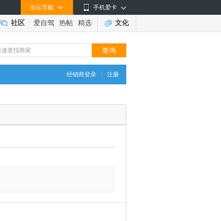
论坛导航
手机爱卡
社区
爱自驾
热帖
精选
文化
|
经销商登录
注册