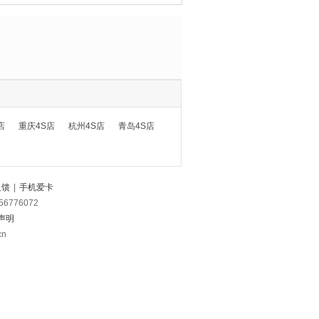
店
重庆4S店
杭州4S店
青岛4S店
反馈
|
手机爱卡
56776072
声明
cn