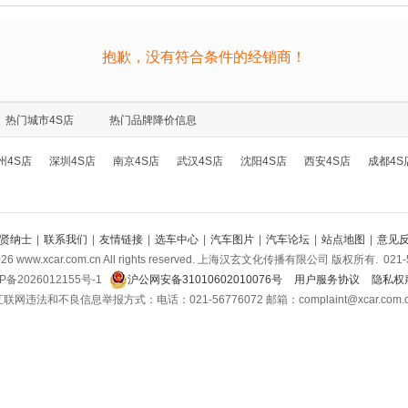
抱歉，没有符合条件的经销商！
热门城市4S店
热门品牌降价信息
州4S店
深圳4S店
南京4S店
武汉4S店
沈阳4S店
西安4S店
成都4S
贤纳士
|
联系我们
|
友情链接
|
选车中心
|
汽车图片
|
汽车论坛
|
站点地图
|
意见
026
www.xcar.com.cn All rights reserved. 上海汉玄文化传播有限公司 版权所有.
021-
P备2026012155号-1
沪公网安备31010602010076号
用户服务协议
隐私权
联网违法和不良信息举报方式：电话：021-56776072 邮箱：complaint@xcar.com.