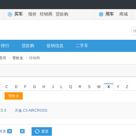
买车
报价
经销商
贷款购
用车
商城
价排行
贷款购
促销信息
二手车
普洱
>
雪铁龙
>
经销商
C
D
F
G
H
J
L
Q
R
S
W
X
Y
Z
雪铁龙
5 X
天逸 C5 AIRCROSS
铁龙
重置