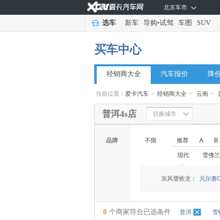
北京车市
选车
新车
导购
•
试驾
车图
SUV
买车中心
经销商大全
汽车报价
降
当前位置：
爱卡汽车
>
经销商大全
>
云南
>
普洱4s店
切换城市
品牌
不限
推荐
A
B
现代
雪佛兰
◆
◆
东风雪铁龙：
凡尔赛C
0
个商家符合已选条件
普洱
雪