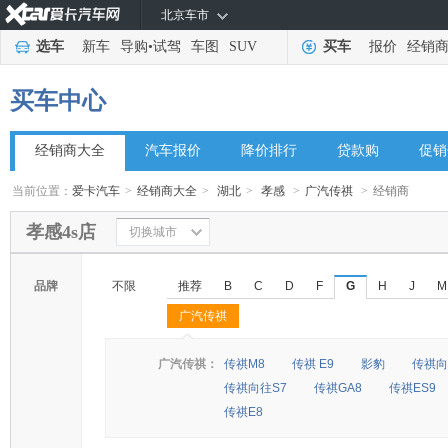
北京车市
选车
新车
导购
•
试驾
车图
SUV
买车
报价
经销
买车中心
经销商大全
汽车报价
降价排行
贷款购
促销
当前位置：
爱卡汽车
>
经销商大全
>
湖北
>
孝感
>
广汽传祺
>
经销商
孝感4s店
切换城市
品牌
不限
推荐
B
C
D
F
G
H
J
M
广汽传祺
◆
◆
广汽传祺：
传祺M8
传祺 E9
影豹
传祺向
传祺向往S7
传祺GA8
传祺ES9
传祺E8