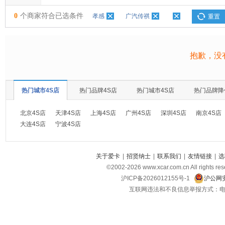
0
个商家符合已选条件
孝感
广汽传祺
重置
抱歉，没
热门城市4S店
热门品牌4S店
热门城市4S店
热门品牌降
北京4S店
天津4S店
上海4S店
广州4S店
深圳4S店
南京4S店
大连4S店
宁波4S店
关于爱卡
|
招贤纳士
|
联系我们
|
友情链接
|
选
©2002-
2026
www.xcar.com.cn All ri
沪ICP备2026012155号-1
沪公网安
互联网违法和不良信息举报方式：电话：021-