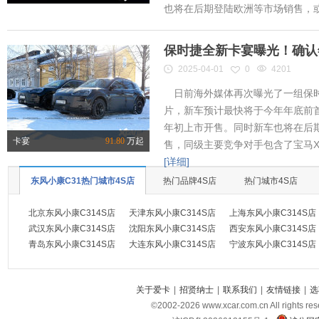
也将在后期登陆欧洲等市场销售，或将
保时捷全新卡宴曝光！确认
2025-04-01
0
4201
日前海外媒体再次曝光了一组保时
片，新车预计最快将于今年年底前首
年初上市开售。同时新车也将在后
卡宴
91.80
万起
售，同级主要竞争对手包含了宝马X
[详细]
东风小康C31热门城市4S店
热门品牌4S店
热门城市4S店
北京东风小康C314S店
天津东风小康C314S店
上海东风小康C314S店
武汉东风小康C314S店
沈阳东风小康C314S店
西安东风小康C314S店
青岛东风小康C314S店
大连东风小康C314S店
宁波东风小康C314S店
关于爱卡
|
招贤纳士
|
联系我们
|
友情链接
|
选
©2002-
2026
www.xcar.com.cn All ri