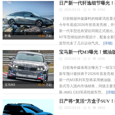
日产新一代轩逸细节曝光！内
2025-03-31
0
4784
日前根据外媒爆料的独家消息显示
今年年底或2026年初首发亮相，
新一代车型也有望在同期正式推出
轩逸
10.86
万起
N7车型相似的外观设计，配备全新
造型也多了几分运动气息。
[详细]
宝马新一代M3曝光！燃油
2025-03-31
0
4266
日前海外媒体再次曝光了一组宝马
新车预计最快将于2026年首发亮相
新一代M3系列车型将采用燃油版
宝马M3
86.39
万起
形式导入国内市场销售，同级主要竞
斯-AMG C63等高性能车型。
[详细
日产将“复活”方盒子SUV
2025-03-31
0
4924