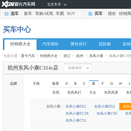
北京车市
选车
新车
导购
•
试驾
车图
SUV
买车
报价
经销
买车中心
经销商大全
汽车报价
降价排行
贷款购
促销
当前位置：
爱卡汽车
>
经销商大全
>
浙江
>
杭州
>
东风小康
>
东风小康C31
杭州东风小康C314s店
切换城市
品牌
不限
推荐
A
B
C
D
F
G
H
J
东风
东风风行
大众
东风风度
东
东风小康：
东风小康D51
东风小康D52
东风
东风小康EC36
东风小康C56
东风
东风小康C52