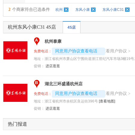
2
个商家符合已选条件
杭州
东风小康
东风小康C31
杭州东风小康C31 4S店
4S店
A
杭州泰康
4008194313-5359
查看用户协议
同意用户协议查看电话
>
免费电话：
地址：
浙江省杭州市萧山区宁围街道浙江世纪汽车市场3幢19号
促销：
进店逛逛
B
湖北三环盛通杭州店
4008192707-5869
查看用户协议
同意用户协议查看电话
>
免费电话：
地址：
浙江省杭州市余杭区良运街396号
[查看地图]
促销：
进店逛逛
热门报道