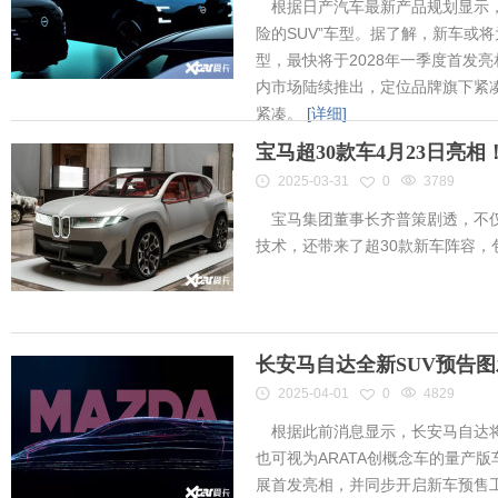
根据日产汽车最新产品规划显示，
险的SUV”车型。据了解，新车或将为
型，最快将于2028年一季度首发
内市场陆续推出，定位品牌旗下紧凑
紧凑。
[详细]
宝马超30款车4月23日亮
2025-03-31
0
3789
宝马集团董事长齐普策剧透，不仅
技术，还带来了超30款新车阵容
长安马自达全新SUV预告
2025-04-01
0
4829
根据此前消息显示，长安马自达将
也可视为ARATA创概念车的量产
展首发亮相，并同步开启新车预售工作