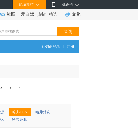
论坛导航
手机爱卡
社区
爱自驾
热帖
精选
文化
|
经销商登录
注册
X
Y
Z
能源
哈弗H6S
哈弗酷狗
AX
哈弗枭龙