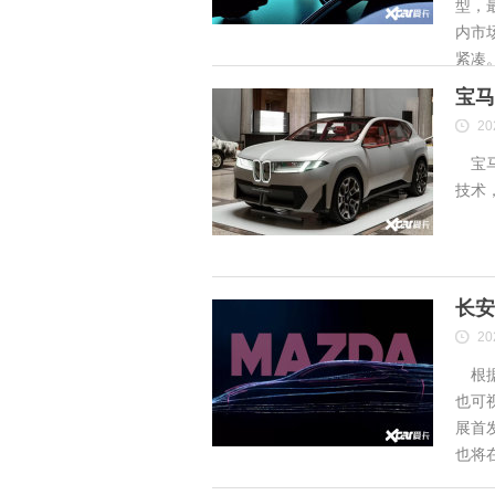
型，
内市
紧凑
宝马
20
宝马
技术
长安
20
根据
也可
展首
也将