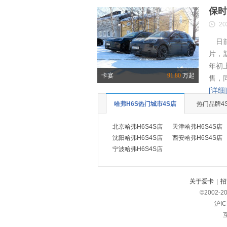
保时
20
日前
片，
年初
卡宴
91.80
万起
售，
[详细]
哈弗H6S热门城市4S店
热门品牌4
北京哈弗H6S4S店
天津哈弗H6S4S店
沈阳哈弗H6S4S店
西安哈弗H6S4S店
宁波哈弗H6S4S店
关于爱卡
|
招
©2002-
2
沪IC
互