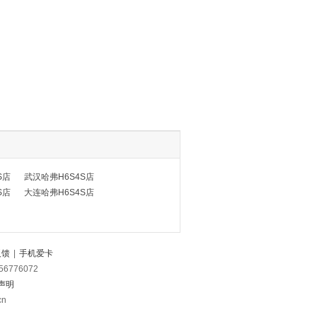
S店
武汉哈弗H6S4S店
S店
大连哈弗H6S4S店
反馈
|
手机爱卡
56776072
声明
cn