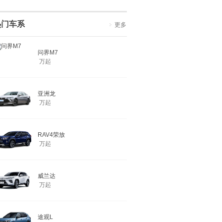
热门车系
更多
问界M7
万起
亚洲龙
万起
RAV4荣放
万起
威兰达
万起
途观L