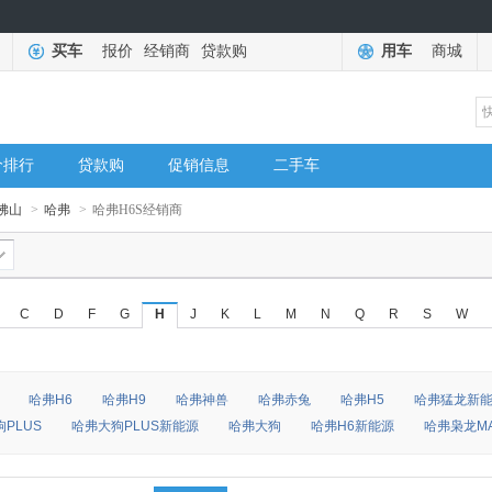
买车
报价
经销商
贷款购
用车
商城
价排行
贷款购
促销信息
二手车
佛山
>
哈弗
>
哈弗H6S经销商
C
D
F
G
H
J
K
L
M
N
Q
R
S
W
哈弗H6
哈弗H9
哈弗神兽
哈弗赤兔
哈弗H5
哈弗猛龙新
PLUS
哈弗大狗PLUS新能源
哈弗大狗
哈弗H6新能源
哈弗枭龙M