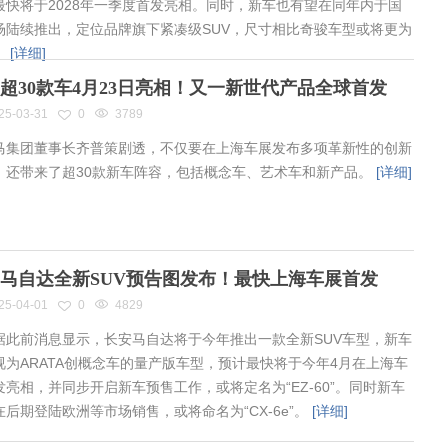
最快将于2028年一季度首发亮相。同时，新车也有望在同年内于国
场陆续推出，定位品牌旗下紧凑级SUV，尺寸相比奇骏车型或将更为
。
[详细]
超30款车4月23日亮相！又一新世代产品全球首发
25-03-31
0
3789
集团董事长齐普策剧透，不仅要在上海车展发布多项革新性的创新
，还带来了超30款新车阵容，包括概念车、艺术车和新产品。
[详细]
马自达全新SUV预告图发布！最快上海车展首发
25-04-01
0
4829
此前消息显示，长安马自达将于今年推出一款全新SUV车型，新车
视为ARATA创概念车的量产版车型，预计最快将于今年4月在上海车
发亮相，并同步开启新车预售工作，或将定名为“EZ-60”。同时新车
在后期登陆欧洲等市场销售，或将命名为“CX-6e”。
[详细]