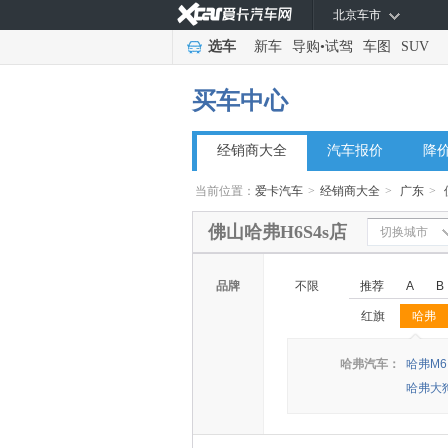
北京车市
选车
新车
导购
•
试驾
车图
SUV
买车中心
经销商大全
汽车报价
降
当前位置：
爱卡汽车
>
经销商大全
>
广东
>
佛山哈弗H6S4s店
切换城市
品牌
不限
推荐
A
B
红旗
哈弗
◆
◆
哈弗汽车：
哈弗M6
哈弗大狗