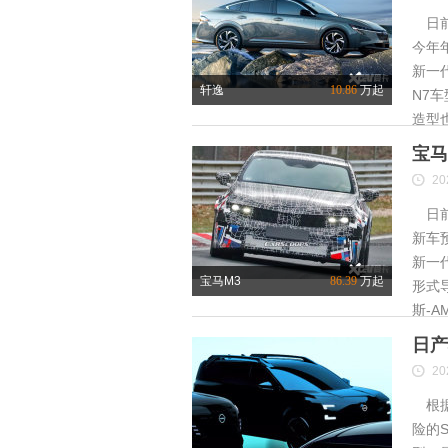
日前
今年
新一
轩逸
10.86
万起
N7
造型
宝马
20
日前
新车
新一
宝马M3
86.39
万起
形式
斯-A
日产
20
根据
险的S