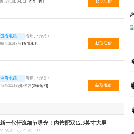
获取底价
佛山车城D8-D11
[查看地图]
4400
查看用户协议
议查看电话
>
获取底价
球国际车城7号
[查看地图]
4758
查看用户协议
议查看电话
>
获取底价
广物汽车城哈弗4S店
[查看地图]
新一代轩逸细节曝光！内饰配双12.3英寸大屏
25-03-31
0
4784