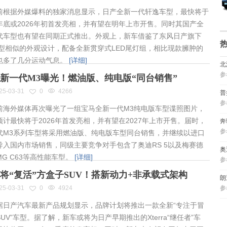
根据外媒爆料的独家消息显示，日产全新一代轩逸车型，最快将于
年底或2026年初首发亮相，并有望在明年上市开售。同时其国产全
代车型也有望在同期正式推出。外观上，新车借鉴了东风日产旗下
车型相似的外观设计，配备全新贯穿式LED尾灯组，相比现款臃肿的
也多了几分运动气息。
[详细]
北
参
新一代M3曝光！燃油版、纯电版“同台销售”
25-03-31
0
4266
普
参
海外媒体再次曝光了一组宝马全新一代M3纯电版车型谍照图片，
预计最快将于2026年首发亮相，并有望在2027年上市开售。届时，
奔
参
代M3系列车型将采用燃油版、纯电版车型同台销售，并继续以进口
导入国内市场销售，同级主要竞争对手包含了奥迪RS 5以及梅赛德
奥
MG C63等高性能车型。
[详细]
参
将“复活”方盒子SUV！搭新动力+非承载式架构
朗
25-03-31
0
4924
参
日产汽车最新产品规划显示，品牌计划将推出一款全新“专注于冒
UV”车型。据了解，新车或将为日产早期推出的Xterra“继任者”车