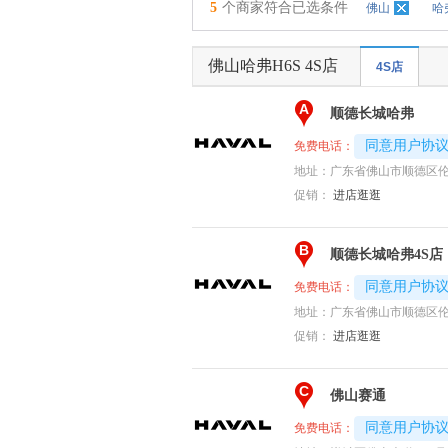
5
个商家符合已选条件
佛山
哈
佛山哈弗H6S 4S店
4S店
A
顺德长城哈弗
4008194313-
同意用户协
免费电话：
地址：
广东省佛山市顺德区伦
促销：
进店逛逛
B
顺德长城哈弗4S店
4008192707-
同意用户协
免费电话：
地址：
广东省佛山市顺德区伦
促销：
进店逛逛
C
佛山赛通
4008192717-
同意用户协
免费电话：