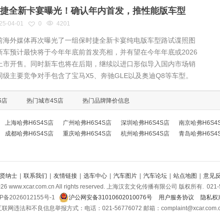
捷全新卡宴曝光！确认年内首发，推性能版车型
25-04-01
0
4201
海外媒体再次曝光了一组保时捷全新卡宴纯电版车型路试谍照图
新车预计最快将于今年年底前首发亮相，并有望在今年年底或2026
上市开售。同时新车也将在后期，继续以进口形似导入国内市场销
同级主要竞争对手包含了宝马X5、奔驰GLE以及奥迪Q8等车型。
S店
热门城市4S店
热门品牌降价信息
上海哈弗H6S4S店
广州哈弗H6S4S店
深圳哈弗H6S4S店
南京哈弗H6S4
成都哈弗H6S4S店
重庆哈弗H6S4S店
杭州哈弗H6S4S店
青岛哈弗H6S4
贤纳士
|
联系我们
|
友情链接
|
选车中心
|
汽车图片
|
汽车论坛
|
站点地图
|
意见
026
www.xcar.com.cn All rights reserved. 上海汉玄文化传播有限公司 版权所有.
021-
P备2026012155号-1
沪公网安备31010602010076号
用户服务协议
隐私权
联网违法和不良信息举报方式：电话：021-56776072 邮箱：complaint@xcar.com.