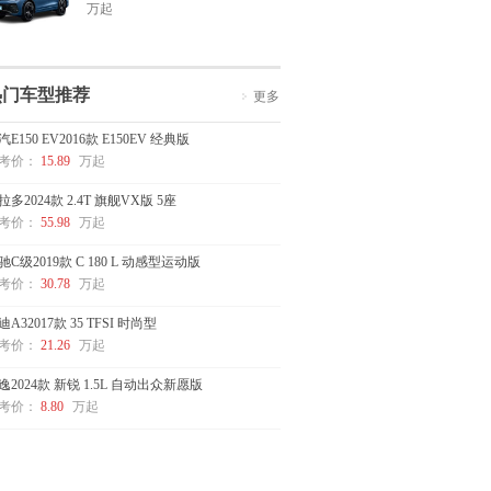
万起
热门车型推荐
更多
汽E150 EV2016款 E150EV 经典版
考价：
15.89
万起
拉多2024款 2.4T 旗舰VX版 5座
考价：
55.98
万起
驰C级2019款 C 180 L 动感型运动版
考价：
30.78
万起
迪A32017款 35 TFSI 时尚型
考价：
21.26
万起
逸2024款 新锐 1.5L 自动出众新愿版
考价：
8.80
万起