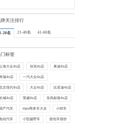
品牌关注排行
21-40名
41-60名
1-20名
热门标签
上海大众4s店
别克4s店
奥迪4s店
奇瑞4s店
一汽大众4s店
北京现代4s店
大众4s店
比亚迪4s店
长城4s店
荣威4s店
东风标致4s店
国产汽车
mpv商务车大全
小轿车
电动汽车
小型越野车
面包车报价