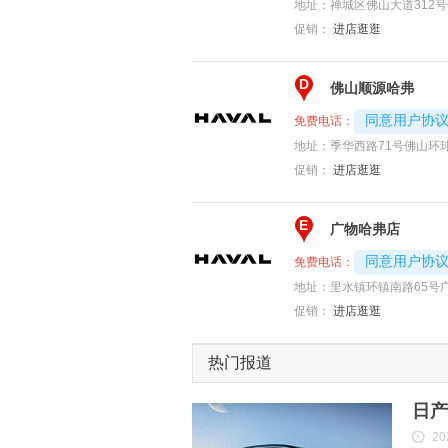
地址：
禅城区佛山大道312号
促销：
进店逛逛
D
佛山顺源哈弗
4008194313-
同意用户协
免费电话：
地址：
季华西路71号佛山环
促销：
进店逛逛
E
广物哈弗店
4008194313-
同意用户协
免费电话：
地址：
里水镇环镇南路65号
促销：
进店逛逛
热门报道
日产
20