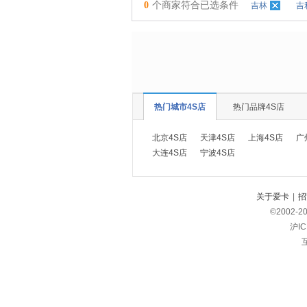
0
个商家符合已选条件
吉林
吉
热门城市4S店
热门品牌4S店
北京4S店
天津4S店
上海4S店
广
大连4S店
宁波4S店
关于爱卡
|
招
©2002-
2
沪IC
互