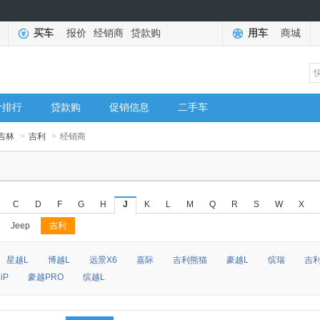
买车
报价
经销商
贷款购
用车
商城
价排行
贷款购
促销信息
二手车
吉林
>
吉利
>
经销商
C
D
F
G
H
J
K
L
M
Q
R
S
W
X
Jeep
吉利
星越L
博越L
远景X6
嘉际
吉利熊猫
豪越L
缤瑞
吉利
iP
豪越PRO
缤越L