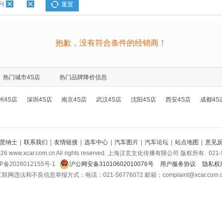
利
重置
抱歉，没有符合条件的经销商！
热门城市4S店
热门品牌降价信息
州4S店
深圳4S店
南京4S店
武汉4S店
沈阳4S店
西安4S店
成都4S
贤纳士
|
联系我们
|
友情链接
|
选车中心
|
汽车图片
|
汽车论坛
|
站点地图
|
意见
026
www.xcar.com.cn All rights reserved. 上海汉玄文化传播有限公司 版权所有.
021-
P备2026012155号-1
沪公网安备31010602010076号
用户服务协议
隐私权
联网违法和不良信息举报方式：电话：021-56776072 邮箱：complaint@xcar.com.