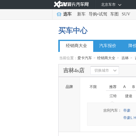
北京车市
选车
新车
导购
•
试驾
车图
SUV
买车中心
经销商大全
汽车报价
降
当前位置：
爱卡汽车
>
经销商大全
>
吉林
>
吉林4s店
切换城市
品牌
不限
推荐
A
B
江铃
捷途
◆
◆
吉利汽车：
帝豪
帝豪L H