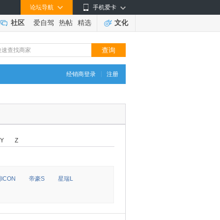
论坛导航
手机爱卡
社区
爱自驾
热帖
精选
文化
|
经销商登录
注册
Y
Z
ICON
帝豪S
星瑞L