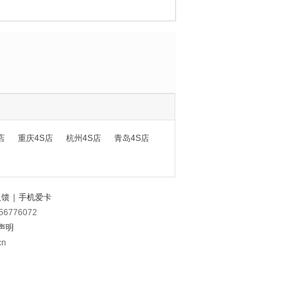
店
重庆4S店
杭州4S店
青岛4S店
反馈
|
手机爱卡
56776072
声明
cn