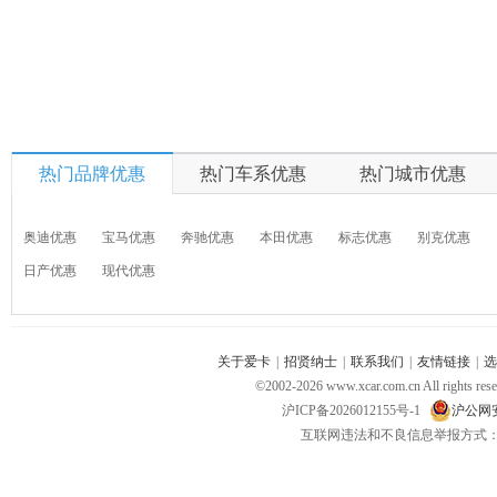
热门品牌优惠
热门车系优惠
热门城市优惠
奥迪优惠
宝马优惠
奔驰优惠
本田优惠
标志优惠
别克优惠
日产优惠
现代优惠
关于爱卡
|
招贤纳士
|
联系我们
|
友情链接
|
选
©2002-
2026
www.xcar.com.cn All ri
沪ICP备2026012155号-1
沪公网安备
互联网违法和不良信息举报方式：电话：021-