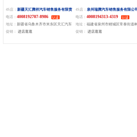
4S店：
新疆天汇腾祥汽车销售服务有限责
4S店：
泉州瑞腾汽车销售服务有限公
4008192707-8986
4008194313-4319
任公司
电话：
电话：
地址：
新疆省乌鲁木齐市米东区天汇汽车
地址：
福建省泉州市鲤城区常泰街道
城1592号
促销：
进店逛逛
社区南环路1305号
促销：
进店逛逛