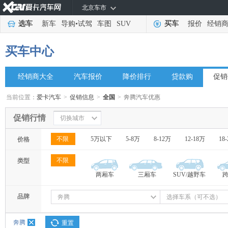
北京车市
选车
新车
导购
•
试驾
车图
SUV
买车
报价
经销
买车中心
经销商大全
汽车报价
降价排行
贷款购
促销
当前位置：
爱卡汽车
>
促销信息
>
全国
>
奔腾汽车优惠
促销行情
切换城市
不限
5万以下
5-8万
8-12万
12-18万
18
价格
不限
类型
两厢车
三厢车
SUV/越野车
品牌
奔腾
选择车系（可不选）
奔腾
重置