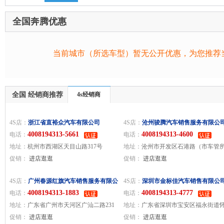
全国奔腾优惠
当前城市（所选车型）暂无公开优惠，为您推荐
全国 经销商推荐
4s经销商
4S店：
浙江省直裕众汽车有限公司
4S店：
沧州骏腾汽车销售服务有限公
4008194313-5661
4008194313-4600
电话：
电话：
地址：
杭州市西湖区天目山路317号
地址：
沧州市开发区石港路（市车管
促销：
进店逛逛
800米路北）
促销：
进店逛逛
4S店：
广州春源红旗汽车销售服务有限公
4S店：
深圳市金标佳汽车销售有限公
4008194313-1883
4008194313-4777
司
电话：
电话：
地址：
广东省广州市天河区广汕二路231
地址：
广东省深圳市宝安区福永街道
号（地铁6号线柯木朗站B出口）
促销：
进店逛逛
社区怀德南路6号所在楼栋怀德南路6-1
促销：
进店逛逛