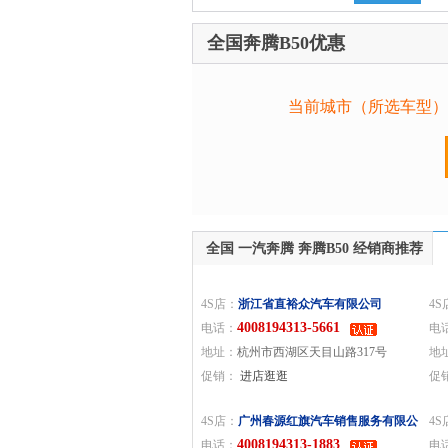
全国奔腾B50优惠
当前城市（所选车型）
全国 一汽奔腾 奔腾B50 经销商推荐
4S店：
浙江省直裕众汽车有限公司
4S
4008194313-5661
电话：
电
地址：
杭州市西湖区天目山路317号
地
促销：
进店逛逛
80
促
4S店：
广州春源红旗汽车销售服务有限公
4S
4008194313-1883
司
电话：
电