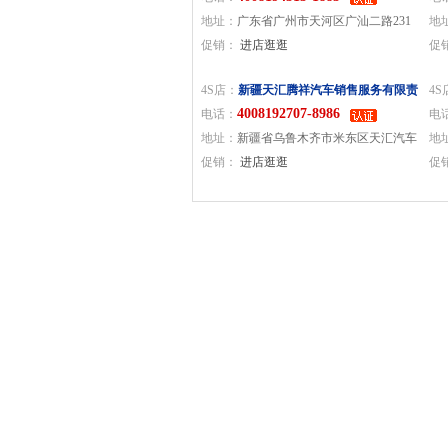
地址：
广东省广州市天河区广汕二路231
地
号（地铁6号线柯木朗站B出口）
促销：
进店逛逛
社
促
4S店：
新疆天汇腾祥汽车销售服务有限责
4S
4008192707-8986
任公司
电话：
电
地址：
新疆省乌鲁木齐市米东区天汇汽车
地
城1592号
促销：
进店逛逛
社
促