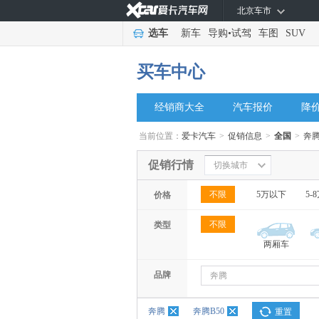
北京车市
选车
新车
导购
•
试驾
车图
SUV
买车中心
经销商大全
汽车报价
降
当前位置：
爱卡汽车
>
促销信息
>
全国
>
奔
促销行情
切换城市
不限
5万以下
5-
价格
不限
类型
两厢车
品牌
奔腾
奔腾
奔腾B50
重置