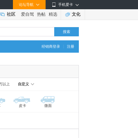
论坛导航
手机爱卡
社区
爱自驾
热帖
精选
文化
搜索
|
经销商登录
注册
0万以上
自定义
车
皮卡
微面