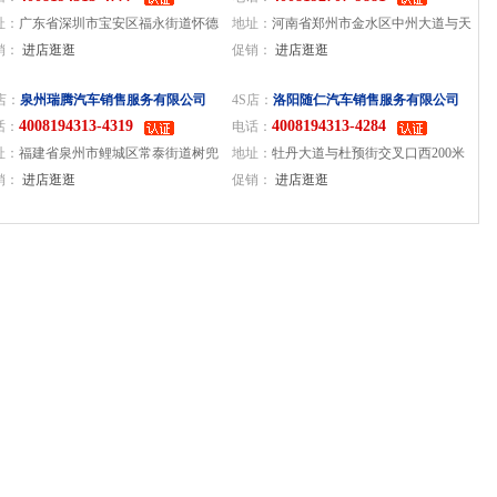
址：
广东省深圳市宝安区福永街道怀德
地址：
河南省郑州市金水区中州大道与天
区怀德南路6号所在楼栋怀德南路6-10号
销：
进店逛逛
伦路交叉口西200米
促销：
进店逛逛
店：
泉州瑞腾汽车销售服务有限公司
4S店：
洛阳随仁汽车销售服务有限公司
4008194313-4319
4008194313-4284
话：
电话：
址：
福建省泉州市鲤城区常泰街道树兜
地址：
牡丹大道与杜预街交叉口西200米
区南环路1305号
销：
进店逛逛
路北
促销：
进店逛逛