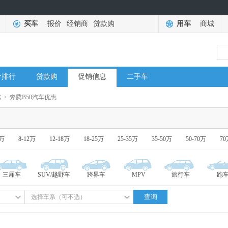
买车
报价
经销商
贷款购
用车
商城
价排行
贷款购
促销信息
二手车
腾
>
奔腾B50汽车优惠
8万
8-12万
12-18万
18-25万
25-35万
35-50万
50-70万
7
三厢车
SUV/越野车
跨界车
MPV
旅行车
跑
查询
选择车系（可不选）