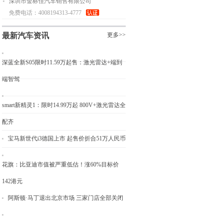
深圳市金标佳汽车销售有限公司
免费电话：4008194313-4777
最新汽车资讯
更多>>
深蓝全新S05限时11.59万起售：激光雷达+端到
端智驾
smart新精灵1：限时14.99万起 800V+激光雷达全
配齐
宝马新世代i3德国上市 起售价折合51万人民币
花旗：比亚迪市值被严重低估！涨60%目标价
142港元
阿斯顿·马丁退出北京市场 三家门店全部关闭