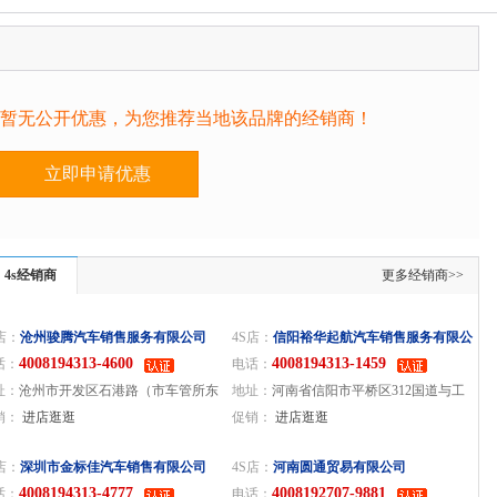
暂无公开优惠，为您推荐当地该品牌的经销商！
立即申请优惠
4s经销商
更多经销商>>
店：
沧州骏腾汽车销售服务有限公司
4S店：
信阳裕华起航汽车销售服务有限公
4008194313-4600
4008194313-1459
话：
司
电话：
址：
沧州市开发区石港路（市车管所东
地址：
河南省信阳市平桥区312国道与工
0米路北）
销：
进店逛逛
十路交叉口东北角信阳工业城招商中心往
促销：
进店逛逛
西300米
店：
深圳市金标佳汽车销售有限公司
4S店：
河南圆通贸易有限公司
4008194313-4777
4008192707-9881
话：
电话：