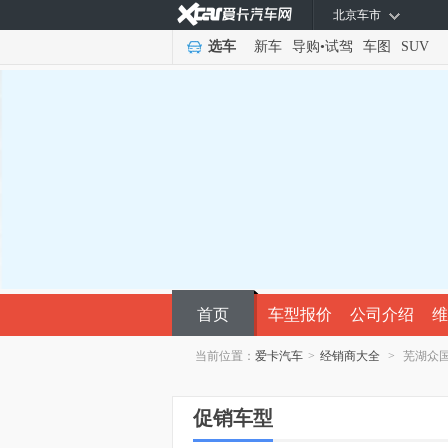
北京车市
选车
新车
导购
•
试驾
车图
SUV
首页
车型报价
公司介绍
维
当前位置：
爱卡汽车
>
经销商大全
>
芜湖众
促销车型