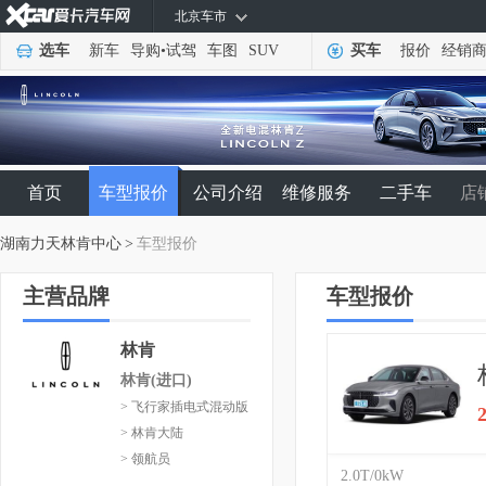
北京车市
选车
新车
导购
•
试驾
车图
SUV
买车
报价
经销
首页
车型报价
公司介绍
维修服务
二手车
店
湖南力天林肯中心
>
车型报价
主营品牌
车型报价
林肯
林肯(进口)
> 飞行家插电式混动版
> 林肯大陆
> 领航员
2.0T/0kW