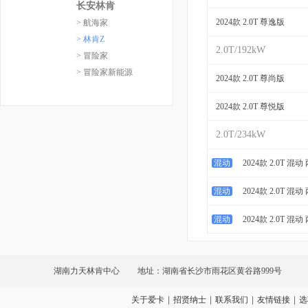
长安林肯
2024款 2.0T 尊逸版
> 航海家
> 林肯Z
2.0T/192kW
> 冒险家
> 冒险家新能源
2024款 2.0T 尊尚版
2024款 2.0T 尊悦版
2.0T/234kW
混动
2024款 2.0T 
混动
2024款 2.0T 
混动
2024款 2.0T 
湖南力天林肯中心
地址：湖南省长沙市雨花区黄谷路999号
关于爱卡
|
招贤纳士
|
联系我们
|
友情链接
|
选