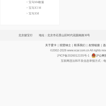
> 宝马M4敞篷
> 宝马X5 M
> 宝马XM
北京骏宝行
地址：北京市石景山区时代花园南路30号
关于爱卡
|
招贤纳士
|
联系我们
|
友情链接
|
选
©2002-
2026
www.xcar.com.cn All ri
沪ICP备2026012155号-1
沪公网安
互联网违法和不良信息举报方式：电话：021-