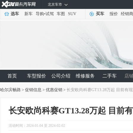
北京车市
选车
新车
导购
•
试驾
车图
SUV
买车
报价
经销
首页
车型报价
公司介绍
维修服务
二手车
店
哈尔滨畅路
>
促销信息
>
优惠促销
>
长安欧尚科赛GT13.28万起 目前有
长安欧尚科赛GT13.28万起 目前
活动时间：2024-01-04 至 2024-02-02