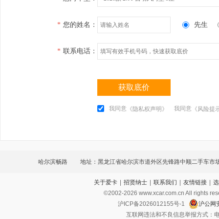
*
您的姓名：
先生
*
联系电话：
获取底价
我同意
我同意
《隐私权声明》
《风险提
哈尔滨畅路
地址：黑龙江省哈尔滨市道外区先锋路中顺二手车市场
关于爱卡
|
招贤纳士
|
联系我们
|
友情链接
|
选
©2002-
2026
www.xcar.com.cn All ri
沪ICP备2026012155号-1
沪公网安
互联网违法和不良信息举报方式：电话：021-