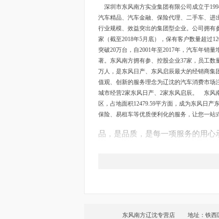
深圳市东风南方实业集团有限公司成立于199
汽车精品、汽车金融、保险代理、二手车、进
行业规模、效益突出的集团型企业。公司拥有参、
家（截至2018年5月底），保有客户数量超过
突破20万台，自2001年至2017年，汽车年销
著。东风南方拥有参、控股企业37家，员工数量1
万人，是东风日产、东风启辰最大的经销商集团
值观、创新的服务理念为辽沈的汽车消费市场
城市经营2家东风日产、2家东风启辰。 东风南
区，占地面积12479.59平方面，成为东风
保险、易租车等优质便利化的服务，让您一站
品，是品质，是每一项服务的用心
品，是品味，是每一位顾客的舒心
行，是执行，是每一个诉求的专业
行，是行动，是每一次价值创造的
东风南方辽沈专营店
地址：铁西
东风南方，以品为根本，以行为推