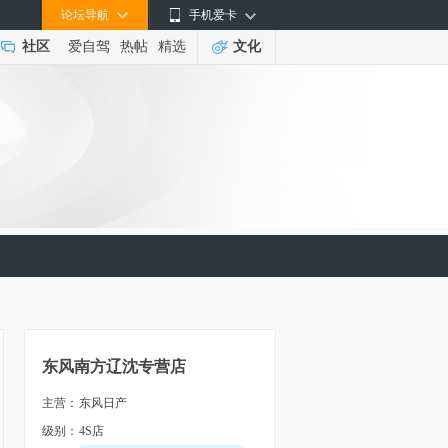
论坛导航
手机爱卡
社区
爱自驾
热帖
精选
文化
东风南方辽沈专营店
主营：
东风日产
级别：
4S店