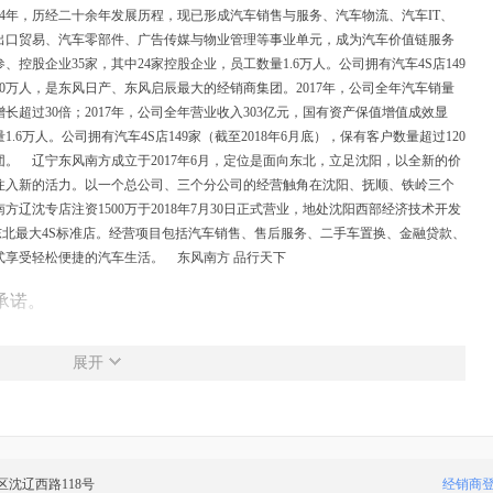
4年，历经二十余年发展历程，现已形成汽车销售与服务、汽车物流、汽车IT、
出口贸易、汽车零部件、广告传媒与物业管理等事业单元，成为汽车价值链服务
控股企业35家，其中24家控股企业，员工数量1.6万人。公司拥有汽车4S店149
120万人，是东风日产、东风启辰最大的经销商集团。2017年，公司全年汽车销量
量增长超过30倍；2017年，公司全年营业收入303亿元，国有资产保值增值成效显
.6万人。公司拥有汽车4S店149家（截至2018年6月底），保有客户数量超过120
。 辽宁东风南方成立于2017年6月，定位是面向东北，立足沈阳，以全新的价
注入新的活力。以一个总公司、三个分公司的经营触角在沈阳、抚顺、铁岭三个
方辽沈专店注资1500万于2018年7月30日正式营业，地处沈阳西部经济技术开发
日产东北最大4S标准店。经营项目包括汽车销售、售后服务、二手车置换、金融贷款、
式享受轻松便捷的汽车生活。 东风南方 品行天下
承诺。
体验。
展开
解答。
成功跨。
区沈辽西路118号
经销商
手，以提升汽车价值链服务品质为己任，以帮助他人成功而