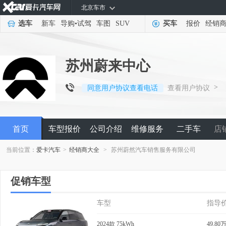
北京车市
选车
新车
导购
•
试驾
车图
SUV
买车
报价
经销
苏州蔚来中心
>
同意用户协议查看电话
查看用户协议
首页
车型报价
公司介绍
维修服务
二手车
店
当前位置：
爱卡汽车
>
经销商大全
>
苏州蔚然汽车销售服务有限公司
促销车型
车型
指导
2024款 75kWh
49.80