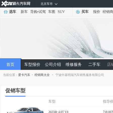
北京车市
选车
新车
导购
•
试驾
车图
SUV
买车
报价
经销
首页
车型报价
公司介绍
维修服务
二手车
店
当前位置：
爱卡汽车
>
经销商大全
>
宁波中基明瑞汽车销售服务有限公司
促销车型
车型
指导
2023款 4.0T V8
718.00