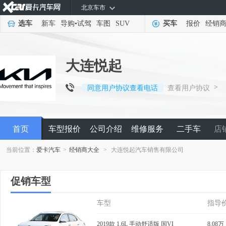
北京车市
选车
新车
导购
•
试驾
车图
SUV
买车
报价
经销
大连悦起
>
同意用户协议查看电话
查看用户协议
首页
车型报价
公司介绍
维修服务
二手车
店
当前位置：
爱卡汽车
>
经销商大全
>
大连悦起汽车销售有限公司
促销车型
车型
指导
2019款 1.6L 手动舒适版 国VI
8.08万