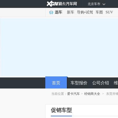
北京车市
选车
新车
导购
•
试驾
车图
SUV
首页
车型报价
公司介绍
维
当前位置：
爱卡汽车
>
经销商大全
>
东莞市
促销车型