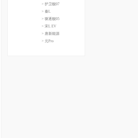
> 护卫舰07
> 秦L
> 驱逐舰05
> 宋L EV
> 唐新能源
> 元Pro