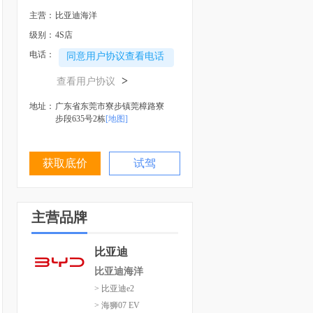
主营：
比亚迪海洋
级别：
4S店
电话：
同意用户协议查看电话
>
查看用户协议
地址：
广东省东莞市寮步镇莞樟路寮
步段635号2栋
[地图]
获取底价
试驾
主营品牌
比亚迪
比亚迪海洋
> 比亚迪e2
> 海狮07 EV