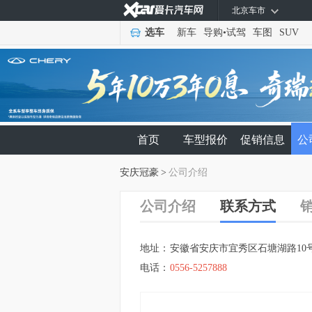
北京车市
选车
新车
导购
•
试驾
车图
SUV
首页
车型报价
促销信息
公
安庆冠豪
>
公司介绍
公司介绍
联系方式
地址：
安徽省安庆市宜秀区石塘湖路10
电话：
0556-5257888