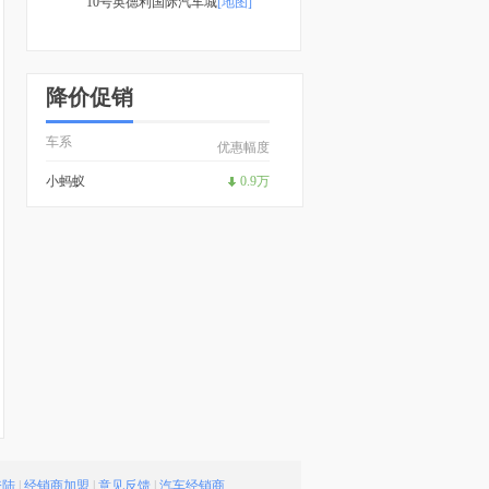
10号英德利国际汽车城
[地图]
降价促销
车系
优惠幅度
小蚂蚁
0.9万
登陆
|
经销商加盟
|
意见反馈
|
汽车经销商