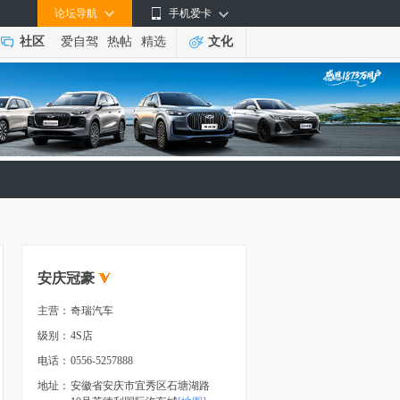
论坛导航
手机爱卡
社区
爱自驾
热帖
精选
文化
安庆冠豪
主营：
奇瑞汽车
级别：
4S店
电话：
0556-5257888
地址：
安徽省安庆市宜秀区石塘湖路