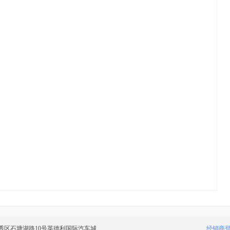
秀区石塘湖路10号英德利国际汽车城
经销商