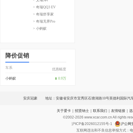
> 奇瑞QQ3 EV
> 奇瑞舒享家
> 奇瑞无界Pro
> 小蚂蚁
降价促销
车系
优惠幅度
小蚂蚁
0.9万
安庆冠豪
地址：安徽省安庆市宜秀区石塘湖路10号英德利国际汽
关于爱卡
|
招贤纳士
|
联系我们
|
友情链接
|
选
©2002-
2026
www.xcar.com.cn All ri
沪ICP备2026012155号-1
沪公网安
互联网违法和不良信息举报方式：电话：021-