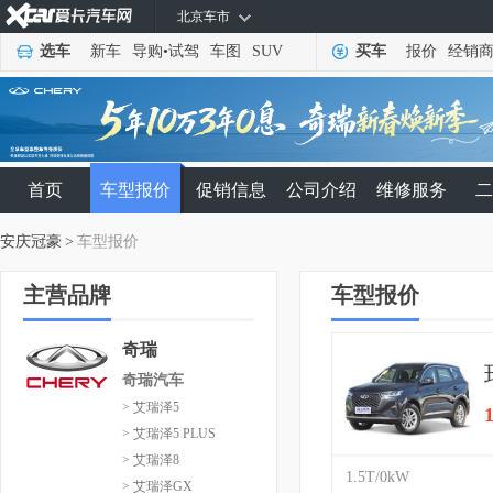
北京车市
选车
新车
导购
•
试驾
车图
SUV
买车
报价
经销
首页
车型报价
促销信息
公司介绍
维修服务
二
安庆冠豪
>
车型报价
主营品牌
车型报价
奇瑞
奇瑞汽车
> 艾瑞泽5
> 艾瑞泽5 PLUS
> 艾瑞泽8
1.5T/0kW
> 艾瑞泽GX