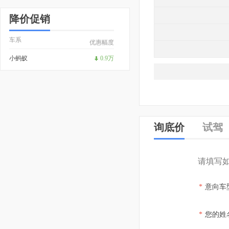
降价促销
车系
优惠幅度
小蚂蚁
0.9万
询底价
试驾
请填写
*
意向车
*
您的姓