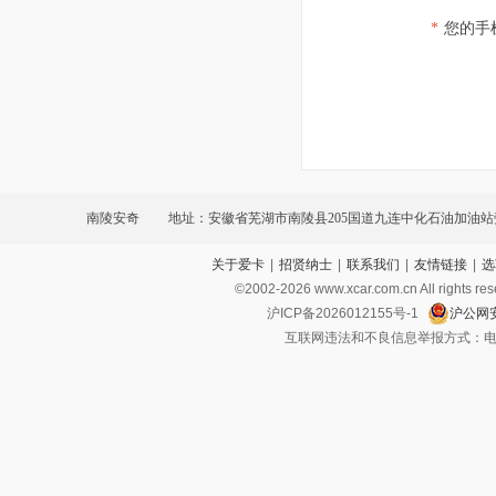
*
您的手
南陵安奇
地址：安徽省芜湖市南陵县205国道九连中化石油加油站
关于爱卡
|
招贤纳士
|
联系我们
|
友情链接
|
选
©2002-
2026
www.xcar.com.cn All ri
沪ICP备2026012155号-1
沪公网安
互联网违法和不良信息举报方式：电话：021-