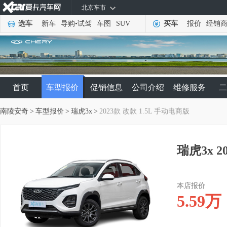
北京车市
选车
新车
导购
•
试驾
车图
SUV
买车
报价
经销
首页
车型报价
促销信息
公司介绍
维修服务
二
南陵安奇
>
车型报价
>
瑞虎3x
>
2023款 改款 1.5L 手动电商版
瑞虎3x 2
本店报价
5.59
万