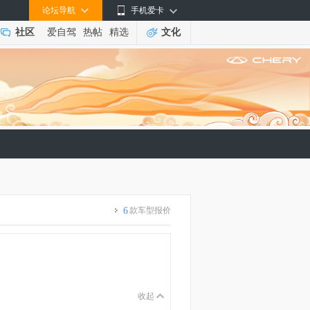
论坛导航
手机爱卡
社区
爱自驾
热帖
精选
文化
6
款车型报价
收起