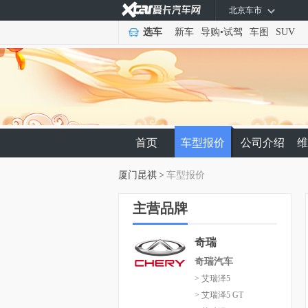
北京车市
选车
新车
导购
•
试驾
车图
SUV
首页
车型报价
公司介绍
维
厦门昆祺
>
车型报价
主营品牌
奇瑞
奇瑞汽车
> 艾瑞泽5
> 艾瑞泽5 GT