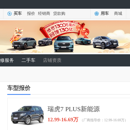
买车
报价
经销商
贷款购
用车
商城
修服务
二手车
店铺资质
车型报价
瑞虎7 PLUS新能源
12.99-16.69万
（厂商指导价：12.99-16.69万）