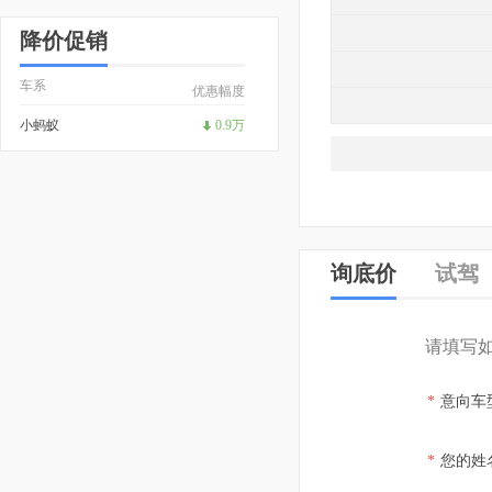
降价促销
车系
优惠幅度
小蚂蚁
0.9万
询底价
试驾
请填写
*
意向车
*
您的姓