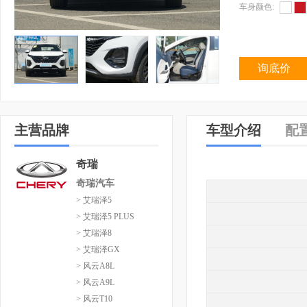
车身颜色:
询底价
主营品牌
车型介绍
配
奇瑞
奇瑞汽车
> 艾瑞泽5
> 艾瑞泽5 PLUS
> 艾瑞泽8
> 艾瑞泽GX
> 风云A8L
> 风云A9L
> 风云T10