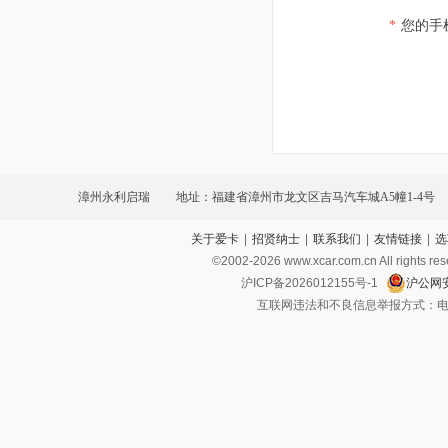
*
您的手
漳州永利启瑞
地址：福建省漳州市龙文区吉马汽车城A5幢1-4号
关于爱卡
|
招贤纳士
|
联系我们
|
友情链接
|
选
©2002-
2026
www.xcar.com.cn All ri
沪ICP备2026012155号-1
沪公网安
互联网违法和不良信息举报方式：电话：021-