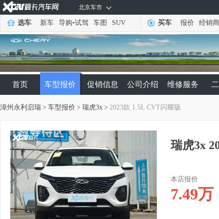
北京车市
选车
新车
导购
•
试驾
车图
SUV
买车
报价
经销
首页
车型报价
促销信息
公司介绍
维修服务
二
漳州永利启瑞
>
车型报价
>
瑞虎3x
>
2023款 1.5L CVT闪耀版
瑞虎3x 2
本店报价
7.49
万